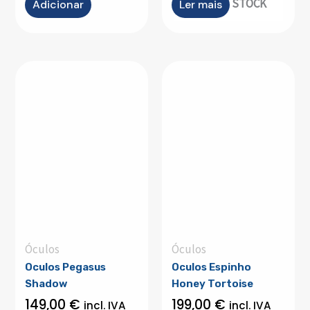
OUT OF STOCK
Adicionar
Ler mais
Óculos
Óculos
Oculos Pegasus
Oculos Espinho
Shadow
Honey Tortoise
149,00
€
199,00
€
incl. IVA
incl. IVA