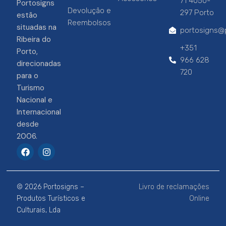
71 4050-
Portosigns
Devolução e
297 Porto
estão
Reembolsos
situadas na
portosigns@p
Ribeira do
+351
Porto,
966 628
direcionadas
720
para o
Turismo
Nacional e
Internacional
desde
2006.
F
I
a
n
c
s
e
t
b
a
© 2026 Portosigns –
Livro de reclamações
o
g
o
r
Produtos Turísticos e
Online
k
a
Culturais, Lda
m