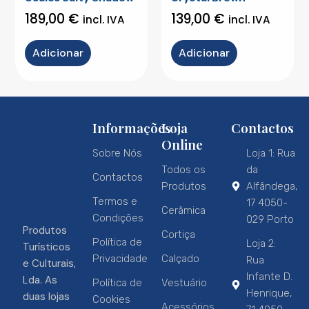
189,00
€
139,00
€
incl. IVA
incl. IVA
Adicionar
Adicionar
Informações
Loja
Contactos
Online
Sobre Nós
Loja 1: Rua
Todos os
da
Contactos
Produtos
Alfândega,
Termos e
17 4050-
Cerâmica
Condições
029 Porto
Produtos
Cortiça
Política de
Loja 2:
Turísticos
Privacidade
Calçado
Rua
e Culturais,
Infante D.
Lda. As
Política de
Vestuário
Henrique,
duas lojas
Cookies
Acessórios