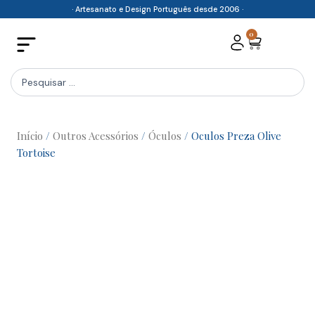
Skip
· Artesanato e Design Português desde 2006 ·
to
0
Cart
content
Search
...
Início
/
Outros Acessórios
/
Óculos
/ Oculos Preza Olive
Tortoise