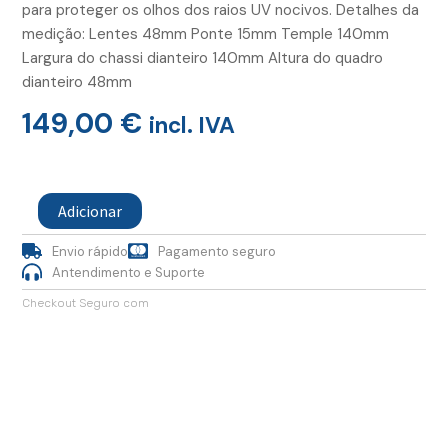
para proteger os olhos dos raios UV nocivos. Detalhes da
medição: Lentes 48mm Ponte 15mm Temple 140mm
Largura do chassi dianteiro 140mm Altura do quadro
dianteiro 48mm
149,00
€
incl. IVA
Quantidade
de
Adicionar
Oculos
Fenix
Envio rápido
Pagamento seguro
Nude
Antendimento e Suporte
Checkout Seguro com