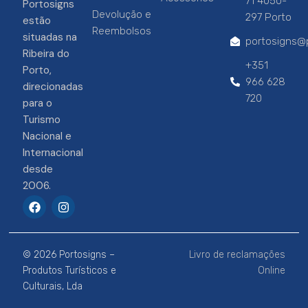
71 4050-
Portosigns
Devolução e
297 Porto
estão
Reembolsos
situadas na
portosigns@p
Ribeira do
+351
Porto,
966 628
direcionadas
720
para o
Turismo
Nacional e
Internacional
desde
2006.
F
I
a
n
c
s
e
t
b
a
© 2026 Portosigns –
Livro de reclamações
o
g
o
r
Produtos Turísticos e
Online
k
a
Culturais, Lda
m