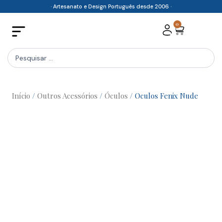
Skip
· Artesanato e Design Português desde 2006 ·
to
0
Cart
content
Search
...
Início
/
Outros Acessórios
/
Óculos
/ Oculos Fenix Nude