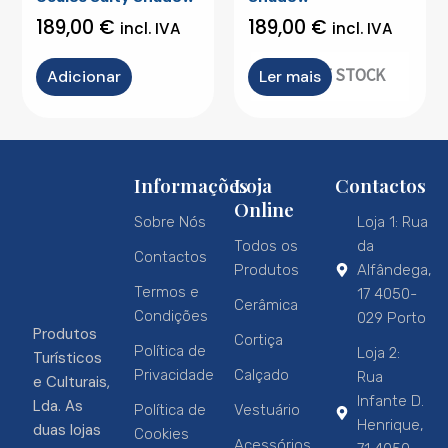
189,00
€
189,00
€
incl. IVA
incl. IVA
OUT OF STOCK
Adicionar
Ler mais
Informações
Loja
Contactos
Online
Sobre Nós
Loja 1: Rua
Todos os
da
Contactos
Produtos
Alfândega,
Termos e
17 4050-
Cerâmica
Condições
029 Porto
Produtos
Cortiça
Política de
Loja 2:
Turísticos
Privacidade
Calçado
Rua
e Culturais,
Infante D.
Lda. As
Política de
Vestuário
Henrique,
duas lojas
Cookies
Acessórios