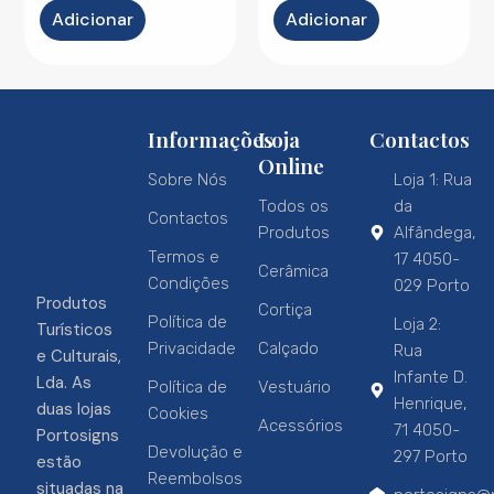
Adicionar
Adicionar
Informações
Loja
Contactos
Online
Sobre Nós
Loja 1: Rua
Todos os
da
Contactos
Produtos
Alfândega,
Termos e
17 4050-
Cerâmica
Condições
029 Porto
Produtos
Cortiça
Política de
Loja 2:
Turísticos
Privacidade
Calçado
Rua
e Culturais,
Infante D.
Lda. As
Política de
Vestuário
Henrique,
duas lojas
Cookies
Acessórios
71 4050-
Portosigns
Devolução e
297 Porto
estão
Reembolsos
situadas na