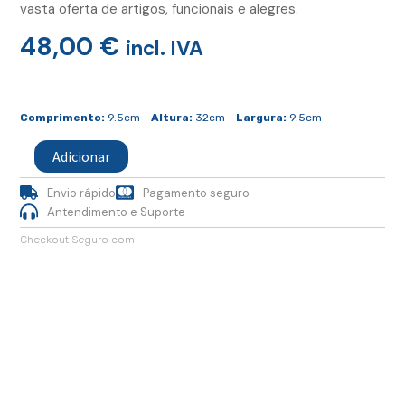
vasta oferta de artigos, funcionais e alegres.
48,00
€
incl. IVA
Quantidade
de
Comprimento:
9.5cm
Altura:
32cm
Largura:
9.5cm
Jarra
Tomé
Adicionar
Turquesa
Envio rápido
Pagamento seguro
Antendimento e Suporte
Checkout Seguro com