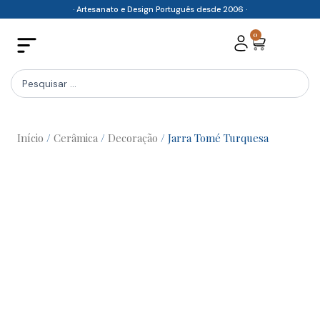
Skip
· Artesanato e Design Português desde 2006 ·
to
0
Cart
content
Search
...
Início
/
Cerâmica
/
Decoração
/ Jarra Tomé Turquesa