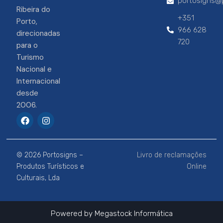
portosigns@p
Ribeira do
+351
Porto,
966 628
direcionadas
720
para o
Turismo
Nacional e
Internacional
desde
2006.
F
I
a
n
c
s
e
t
b
a
© 2026 Portosigns –
Livro de reclamações
o
g
o
r
Produtos Turísticos e
Online
k
a
Culturais, Lda
m
Powered by
Megastock Informática