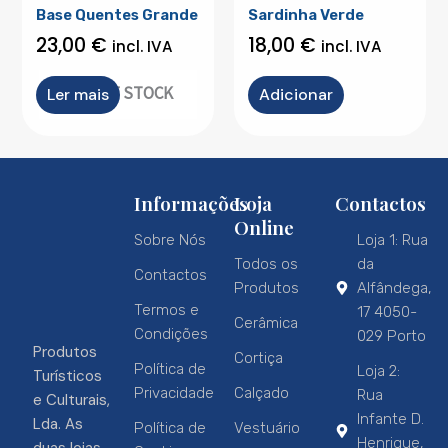
Base Quentes Grande
Sardinha Verde
23,00
€
18,00
€
incl. IVA
incl. IVA
OUT OF STOCK
Ler mais
Adicionar
Informações
Loja
Contactos
Online
Sobre Nós
Loja 1: Rua
Todos os
da
Contactos
Produtos
Alfândega,
Termos e
17 4050-
Cerâmica
Condições
029 Porto
Produtos
Cortiça
Política de
Loja 2:
Turísticos
Privacidade
Calçado
Rua
e Culturais,
Infante D.
Lda. As
Política de
Vestuário
Henrique,