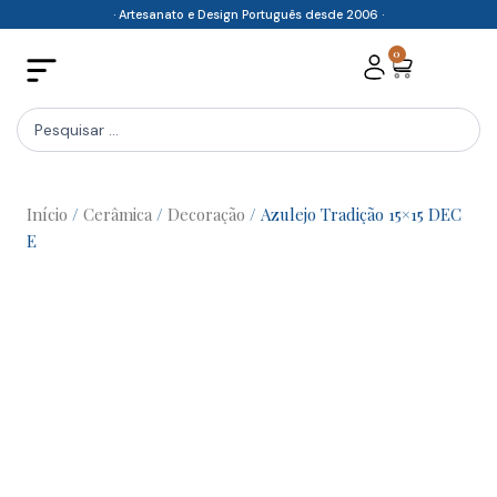
Skip
· Artesanato e Design Português desde 2006 ·
to
0
Cart
content
Search
...
Início
/
Cerâmica
/
Decoração
/ Azulejo Tradição 15×15 DEC
E