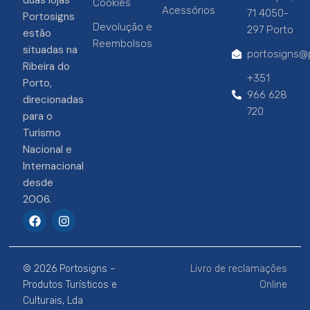
duas lojas
Cookies
Acessórios
71 4050-
Portosigns
Devolução e
297 Porto
estão
Reembolsos
situadas na
portosigns@p
Ribeira do
+351
Porto,
966 628
direcionadas
720
para o
Turismo
Nacional e
Internacional
desde
2006.
F
I
a
n
c
s
e
t
b
a
© 2026 Portosigns –
Livro de reclamações
o
g
o
r
Produtos Turísticos e
Online
k
a
Culturais, Lda
m