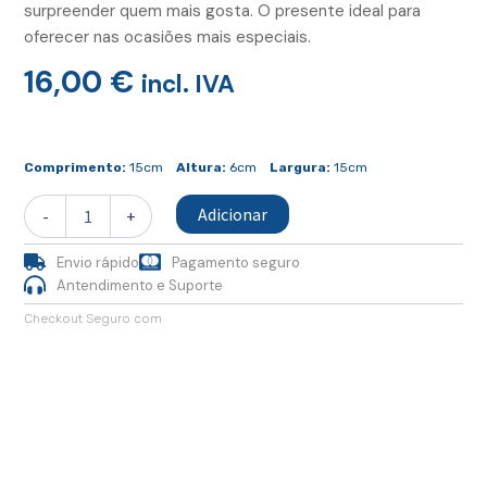
surpreender quem mais gosta. O presente ideal para
oferecer nas ocasiões mais especiais.
16,00
€
incl. IVA
Quantidade
de
Comprimento:
15cm
Altura:
6cm
Largura:
15cm
Azulejo
Tradição
Adicionar
-
+
15x15
DEC
Envio rápido
Pagamento seguro
E
Antendimento e Suporte
Checkout Seguro com