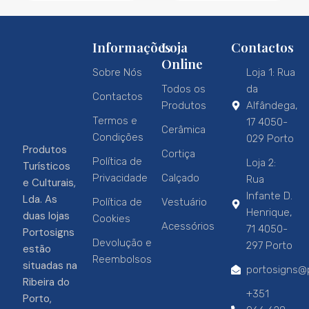
Informações
Loja
Contactos
Online
Sobre Nós
Loja 1: Rua
Todos os
da
Contactos
Produtos
Alfândega,
Termos e
17 4050-
Cerâmica
Condições
029 Porto
Produtos
Cortiça
Política de
Loja 2:
Turísticos
Privacidade
Calçado
Rua
e Culturais,
Infante D.
Lda. As
Política de
Vestuário
Henrique,
duas lojas
Cookies
Acessórios
71 4050-
Portosigns
Devolução e
297 Porto
estão
Reembolsos
situadas na
portosigns@p
Ribeira do
+351
Porto,