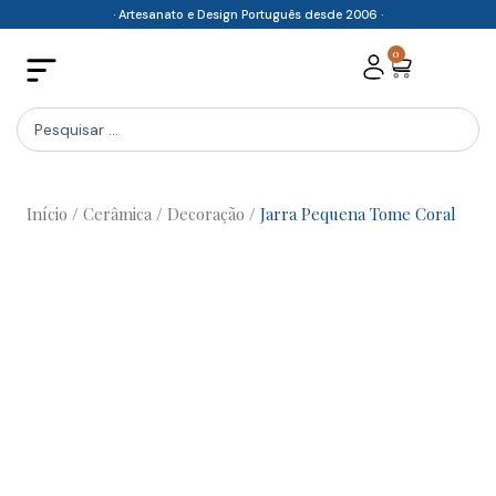
Skip
· Artesanato e Design Português desde 2006 ·
to
0
Cart
content
Search
...
Início
/
Cerâmica
/
Decoração
/ Jarra Pequena Tome Coral