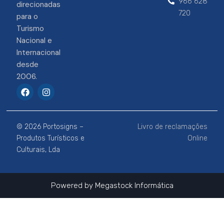
966 628
direcionadas
720
para o
Turismo
Nacional e
Internacional
desde
2006.
F
I
a
n
c
s
e
t
b
a
© 2026 Portosigns –
Livro de reclamações
o
g
o
r
Produtos Turísticos e
Online
k
a
Culturais, Lda
m
Powered by
Megastock Informática