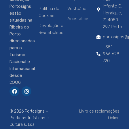
Portosigns
Infante D.
Política de
Vestuário
estão
Henrique,
Cookies
Acessórios
situadas na
71 4050-
Devolução e
Ribeira do
297 Porto
Reembolsos
Porto,
portosigns@p
direcionadas
+351
para o
966 628
Turismo
720
Nacional e
Internacional
desde
2006.
F
I
a
n
c
s
e
t
b
a
© 2026 Portosigns –
Livro de reclamações
o
g
o
r
Produtos Turísticos e
Online
k
a
Culturais, Lda
m