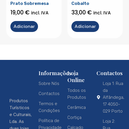
Prato Sobremesa
Cobalto
19,00
€
33,00
€
incl. IVA
incl. IVA
Adicionar
Adicionar
Informações
Loja
Contactos
Online
Sobre Nós
Loja 1: Rua
Todos os
da
Contactos
Produtos
Alfândega,
Produtos
Termos e
17 4050-
Turísticos
Cerâmica
Condições
029 Porto
e Culturais,
Cortiça
Política de
Lda. As
Loja 2:
Privacidade
Calçado
duas lojas
Rua