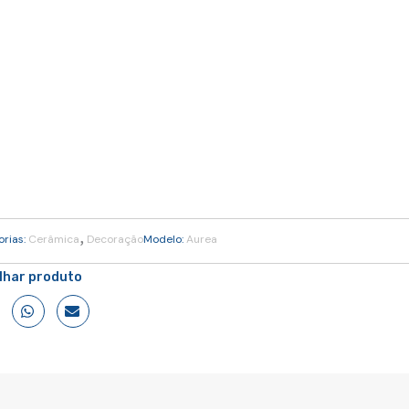
,
orias:
Cerâmica
Decoração
Modelo:
Aurea
ilhar produto