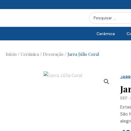
Skip
to
Search
content
...
Cerâmica
Co
Início
/
Cerâmica
/
Decoração
/ Jarra Júlio Coral
JARR
Ja
REF:
A
Estas
São f
alegr