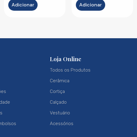
Adicionar
Adicionar
Loja Online
Todos os Produtos
Cerâmica
ões
Cortiça
idade
Calçado
es
Vestuário
mbolsos
Acessórios