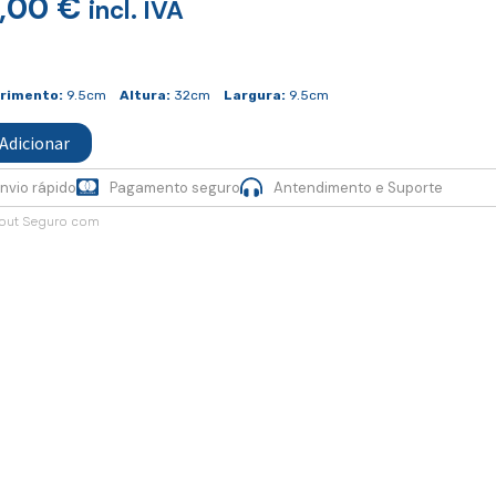
,00
€
incl. IVA
idade
rimento:
9.5cm
Altura:
32cm
Largura:
9.5cm
Adicionar
nvio rápido
Pagamento seguro
Antendimento e Suporte
out Seguro com