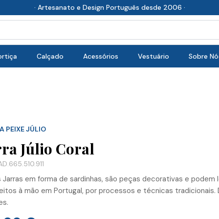
· Artesanato e Design Português desde 2006 ·
rtiça
Calçado
Acessórios
Vestuário
Sobre Nó
A PEIXE JÚLIO
rra Júlio Coral
D.665.510.911
 Jarras em forma de sardinhas, são peças decorativas e podem lev
eitos à mão em Portugal, por processos e técnicas tradicionais. 
es.