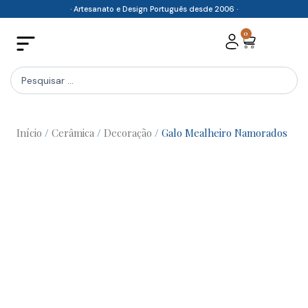
Skip
· Artesanato e Design Português desde 2006 ·
to
0
Cart
content
Search
...
Início
/
Cerâmica
/
Decoração
/ Galo Mealheiro Namorados