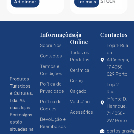
OUT OF STOCK
Adicionar
Ler mais
Informações
Loja
Contactos
Online
Sobre Nós
Loja 1: Rua
Todos os
da
Contactos
Produtos
Alfândega,
Termos e
17 4050-
Cerâmica
Condições
029 Porto
Produtos
Cortiça
Política de
Loja 2:
Turísticos
Privacidade
Calçado
Rua
e Culturais,
Infante D.
Lda. As
Política de
Vestuário
Henrique,
duas lojas
Cookies
Acessórios
71 4050-
Portosigns
Devolução e
297 Porto
estão
Reembolsos
situadas na
portosigns@p