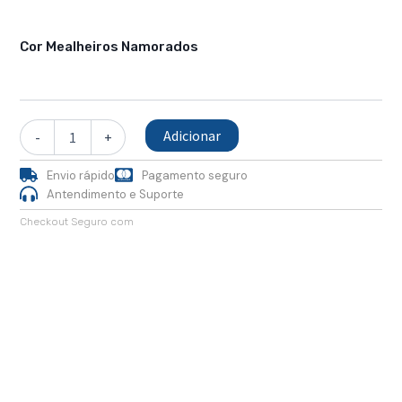
Quantidade
de
Cor Mealheiros Namorados
Galo
Mealheiro
Namorados
Adicionar
-
+
Envio rápido
Pagamento seguro
Antendimento e Suporte
Checkout Seguro com