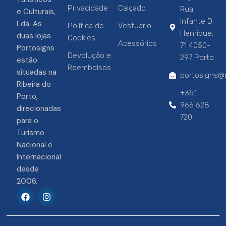
Privacidade
Calçado
Rua
e Culturais,
Infante D.
Lda. As
Política de
Vestuário
Henrique,
duas lojas
Cookies
Acessórios
71 4050-
Portosigns
Devolução e
297 Porto
estão
Reembolsos
situadas na
portosigns@p
Ribeira do
+351
Porto,
966 628
direcionadas
720
para o
Turismo
Nacional e
Internacional
desde
2006.
F
I
a
n
c
s
e
t