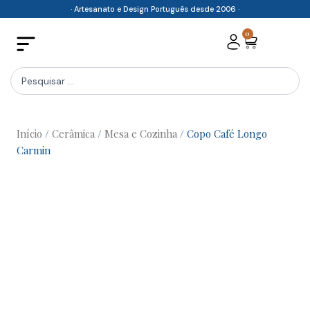
Skip
· Artesanato e Design Português desde 2006 ·
to
0
Cart
content
Search
...
Início
/
Cerâmica
/
Mesa e Cozinha
/ Copo Café Longo
Carmin