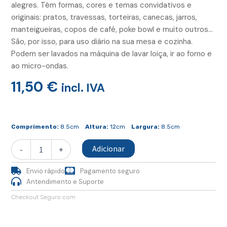
alegres. Têm formas, cores e temas convidativos e
originais: pratos, travessas, torteiras, canecas, jarros,
manteigueiras, copos de café, poke bowl e muito outros…
São, por isso, para uso diário na sua mesa e cozinha.
Podem ser lavados na máquina de lavar loiça, ir ao forno e
ao micro-ondas.
11,50
€
incl. IVA
Quantidade
de
Comprimento:
8.5cm
Altura:
12cm
Largura:
8.5cm
Copo
Café
Adicionar
-
+
Longo
Carmin
Envio rápido
Pagamento seguro
Antendimento e Suporte
Checkout Seguro com