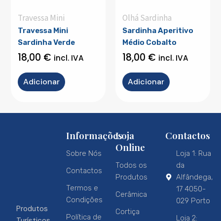
Travessa Mini
Olhá Sardinha
Travessa Mini
Sardinha Aperitivo
Sardinha Verde
Médio Cobalto
18,00
€
18,00
€
incl. IVA
incl. IVA
Adicionar
Adicionar
Informações
Loja
Contactos
Online
Sobre Nós
Loja 1: Rua
Todos os
da
Contactos
Produtos
Alfândega,
Termos e
17 4050-
Cerâmica
Condições
029 Porto
Produtos
Cortiça
Política de
Loja 2:
Turísticos