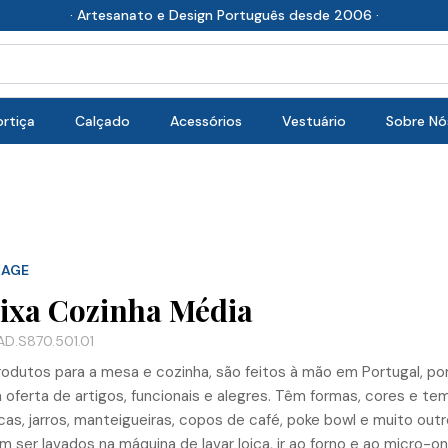
· Artesanato e Design Português desde 2006 ·
rtiça
Calçado
Acessórios
Vestuário
Sobre Nó
LAGE
ixa Cozinha Média
D.S870.501.01
odutos para a mesa e cozinha, são feitos à mão em Portugal, por
 oferta de artigos, funcionais e alegres. Têm formas, cores e tema
as, jarros, manteigueiras, copos de café, poke bowl e muito outro
 ser lavados na máquina de lavar loiça, ir ao forno e ao micro-o