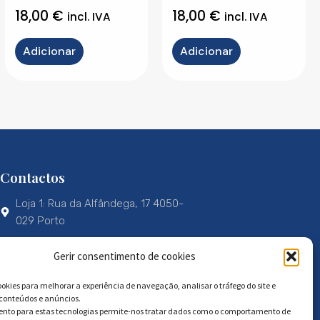
18,00
€
18,00
€
incl. IVA
incl. IVA
Adicionar
Adicionar
Contactos
Loja 1: Rua da Alfândega, 17 4050-
029 Porto
Loja 2: Rua Infante D. Henrique, 71
Gerir consentimento de cookies
4050-297 Porto
okies para melhorar a experiência de navegação, analisar o tráfego do site e
portosigns@portosigns.pt
 conteúdos e anúncios.
nto para estas tecnologias permite-nos tratar dados como o comportamento de
+351 966 628 720