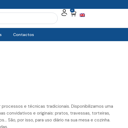
0
Cart
s
Contactos
 processos e técnicas tradicionais. Disponibilizamos uma
s convidativos e originais: pratos, travessas, torteiras,
s… São, por isso, para uso diário na sua mesa e cozinha.
ndas.