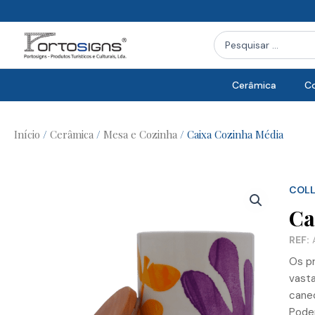
Skip
to
Search
content
...
Cerâmica
Co
Início
/
Cerâmica
/
Mesa e Cozinha
/ Caixa Cozinha Média
COL
Ca
REF:
A
Os pr
vasta
canec
Podem