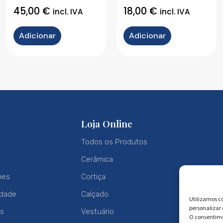
45,00
€
18,00
€
incl. IVA
incl. IVA
Adicionar
Adicionar
Loja Online
Todos os Produtos
Cerâmica
ões
Cortiça
idade
Calçado
Utilizamos co
personalizar
es
Vestuário
O consentime