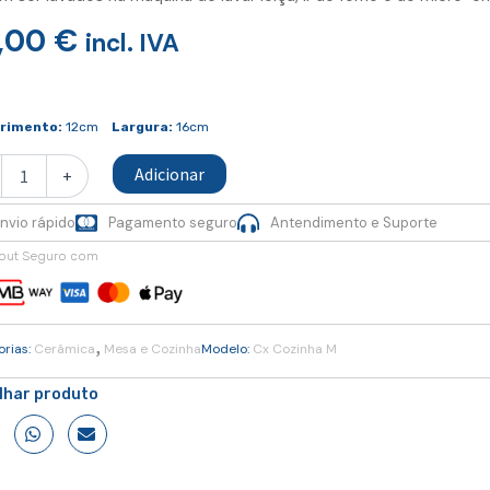
,00
€
incl. IVA
idade
rimento:
12cm
Largura:
16cm
ha
Adicionar
+
nvio rápido
Pagamento seguro
Antendimento e Suporte
out Seguro com
,
orias:
Cerâmica
Mesa e Cozinha
Modelo:
Cx Cozinha M
ilhar produto