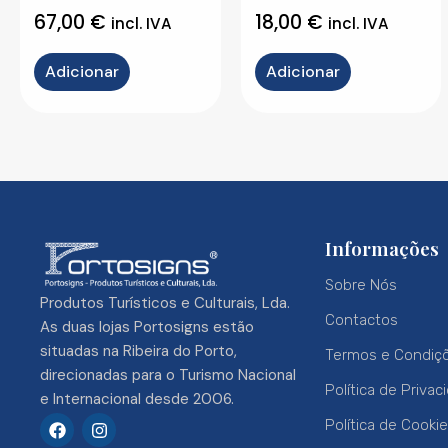
67,00
€
18,00
€
incl. IVA
incl. IVA
Adicionar
Adicionar
Informações
Sobre Nós
Produtos Turísticos e Culturais, Lda.
Contactos
As duas lojas Portosigns estão
situadas na Ribeira do Porto,
Termos e Condiç
direcionadas para o Turismo Nacional
Política de Privac
e Internacional desde 2006.
F
I
Política de Cooki
a
n