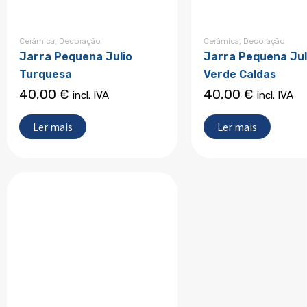
Cerâmica
,
Decoração
Cerâmica
,
Decoração
Jarra Pequena Julio
Jarra Pequena Jul
Turquesa
Verde Caldas
40,00
€
40,00
€
incl. IVA
incl. IVA
Ler mais
Ler mais