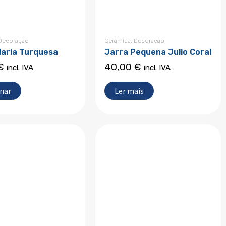
Decoração
Cerâmica
,
Decoração
Maria Turquesa
Jarra Pequena Julio Coral
€
40,00
€
incl. IVA
incl. IVA
onar
Ler mais