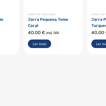
Cerâmica
,
Decoração
Cerâmica
,
io
Jarra Pequena Tome
Jarra 
Coral
Turque
40,00
€
40,00
incl. IVA
Ler mais
Ler m