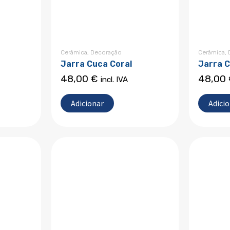
Cerâmica
,
Decoração
Cerâmica
,
Jarra Cuca Coral
Jarra 
48,00
€
48,00
incl. IVA
Adicionar
Adici