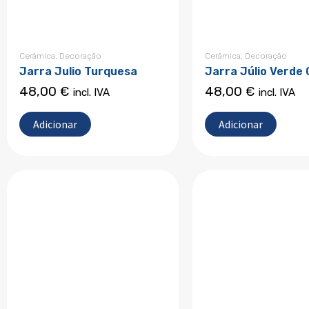
Cerâmica
,
Decoração
Cerâmica
,
Decoração
Jarra Julio Turquesa
Jarra Júlio Verde 
48,00
€
48,00
€
incl. IVA
incl. IVA
Adicionar
Adicionar