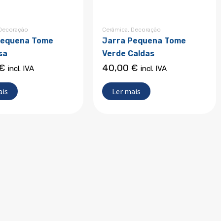
Decoração
Cerâmica
,
Decoração
Pequena Tome
Jarra Pequena Tome
sa
Verde Caldas
€
40,00
€
incl. IVA
incl. IVA
ais
Ler mais