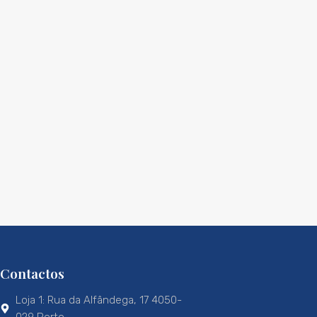
Contactos
Loja 1: Rua da Alfândega, 17 4050-
029 Porto