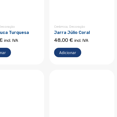
Decoração
Cerâmica
,
Decoração
Cuca Turquesa
Jarra Júlio Coral
€
48,00
€
incl. IVA
incl. IVA
onar
Adicionar