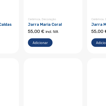
Cerâmica
,
Decoração
Cerâmica
,
Caldas
Jarra Maria Coral
Jarra 
55,00
€
55,00
incl. IVA
Adicionar
Adici