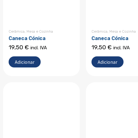
Cerâmica
,
Mesa e Cozinha
Cerâmica
,
Mesa e Cozinha
Caneca Cónica
Caneca Cónica
19,50
€
19,50
€
incl. IVA
incl. IVA
Adicionar
Adicionar