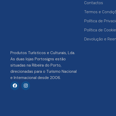
Contactos
Termos e Condiç
Política de Privac
Política de Cooki
Devolução e Ree
Produtos Turísticos e Culturais, Lda.
As duas lojas Portosigns estão
situadas na Ribeira do Porto,
direcionadas para o Turismo Nacional
e Internacional desde 2006.
F
I
a
n
c
s
e
t
b
a
o
g
o
r
k
a