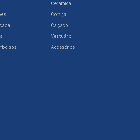
Cerâmica
ões
Cortiça
idade
Calçado
es
Vestuário
mbolsos
Acessórios