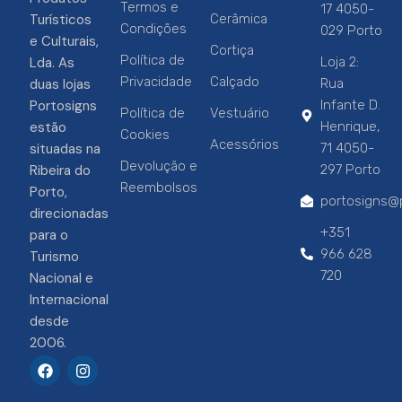
Termos e
17 4050-
Turísticos
Cerâmica
Condições
029 Porto
e Culturais,
Cortiça
Política de
Lda. As
Loja 2:
Privacidade
Calçado
duas lojas
Rua
Portosigns
Infante D.
Política de
Vestuário
estão
Henrique,
Cookies
Acessórios
situadas na
71 4050-
Devolução e
Ribeira do
297 Porto
Reembolsos
Porto,
portosigns@p
direcionadas
+351
para o
966 628
Turismo
720
Nacional e
Internacional
desde
2006.
F
I
a
n
c
s