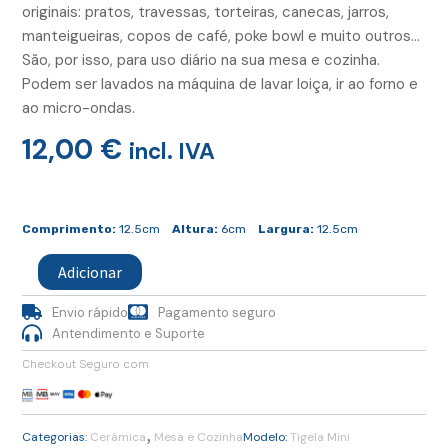
originais: pratos, travessas, torteiras, canecas, jarros,
manteigueiras, copos de café, poke bowl e muito outros…
São, por isso, para uso diário na sua mesa e cozinha.
Podem ser lavados na máquina de lavar loiça, ir ao forno e
ao micro-ondas.
12,00
€
incl. IVA
Quantidade
de
Comprimento:
12.5cm
Altura:
6cm
Largura:
12.5cm
Tigela
Mini
Adicionar
Turquesa
Envio rápido
Pagamento seguro
Antendimento e Suporte
Checkout Seguro com
,
Categorias:
Cerâmica
Mesa e Cozinha
Modelo:
Tigela Mini