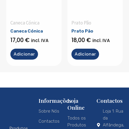
Caneca Cónica
Prato Pão
Caneca Cónica
Prato Pão
17,00
€
18,00
€
incl. IVA
incl. IVA
Adicionar
Adicionar
Informações
Loja
Contactos
Online
Sobre Nós
Loja 1: Rua
Todos os
da
Contactos
Produtos
Alfândega,
Produtos