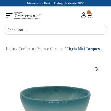
Skip
· Artesanato e Design Português desde 2006 ·
to
0
Cart
content
Search
...
Início
/
Cerâmica
/
Mesa e Cozinha
/ Tigela Mini Turquesa