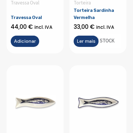
Travessa Oval
Torteira
Torteira Sardinha
Travessa Oval
Vermelha
44,00
€
33,00
€
incl. IVA
incl. IVA
OUT OF STOCK
Adicionar
Ler mais