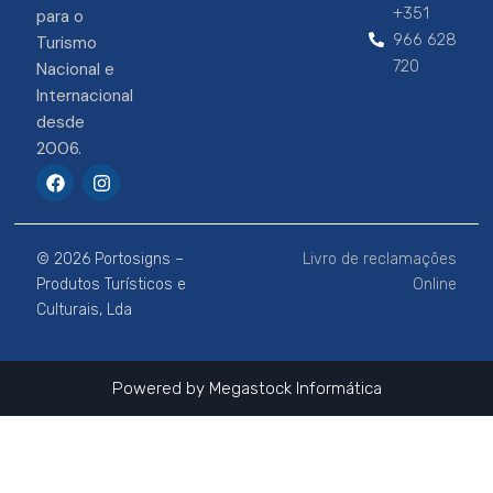
+351
para o
966 628
Turismo
720
Nacional e
Internacional
desde
2006.
F
I
a
n
c
s
e
t
b
a
© 2026 Portosigns –
Livro de reclamações
o
g
o
r
Produtos Turísticos e
Online
k
a
Culturais, Lda
m
Powered by
Megastock Informática