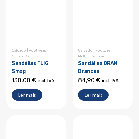
Calçado | Footwear
,
Calçado | Footwear
,
Mulher | Woman
Mulher | Woman
Sandálias FLIG
Sandálias ORAN
Smog
Brancas
130,00
€
84,90
€
incl. IVA
incl. IVA
Ler mais
Ler mais