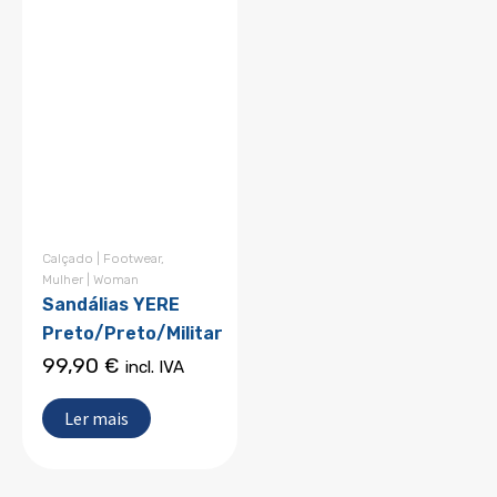
Calçado | Footwear
,
Mulher | Woman
Sandálias YERE
Preto/Preto/Militar
99,90
€
incl. IVA
Ler mais