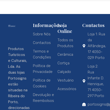
Informações
Loja
Contactos
Online
Sobre Nós
Loja 1: Rua
Todos os
da
Contactos
Produtos
Alfândega,
Produtos
Termos e
17 4050-
Turísticos
Cerâmica
Condições
029 Porto
e Culturais,
Cortiça
Política de
Lda. As
Loja 2:
Privacidade
Calçado
duas lojas
Rua
Portosigns
Infante D.
Política de
Vestuário
estão
Henrique,
Cookies
Acessórios
situadas na
71 4050-
Devolução e
Ribeira do
297 Porto
Reembolsos
Porto,
portosigns@p
direcionadas