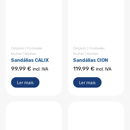
Calçado | Footwear
,
Calçado | Footwear
,
Mulher | Woman
Mulher | Woman
Sandálias CALIX
Sandálias CION
99,99
€
119,99
€
incl. IVA
incl. IVA
Ler mais
Ler mais