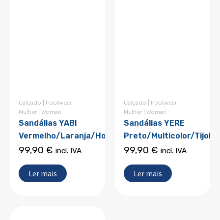
Calçado | Footwear
,
Calçado | Footwear
,
Mulher | Woman
Mulher | Woman
Sandálias YABI
Sandálias YERE
Vermelho/Laranja/Hortelâ
Preto/Multicolor/Tijolo
99,90
€
99,90
€
incl. IVA
incl. IVA
Ler mais
Ler mais