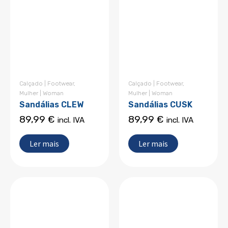
Calçado | Footwear
,
Calçado | Footwear
,
Mulher | Woman
Mulher | Woman
Sandálias CLEW
Sandálias CUSK
89,99
€
89,99
€
incl. IVA
incl. IVA
Ler mais
Ler mais