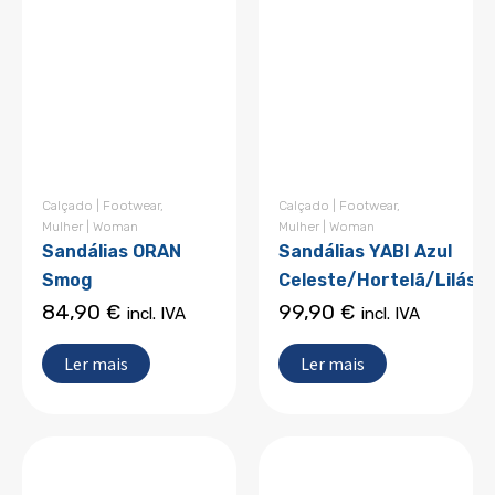
Calçado | Footwear
,
Calçado | Footwear
,
Mulher | Woman
Mulher | Woman
Sandálias ORAN
Sandálias YABI Azul
Smog
Celeste/Hortelã/Lilás
84,90
€
99,90
€
incl. IVA
incl. IVA
Ler mais
Ler mais