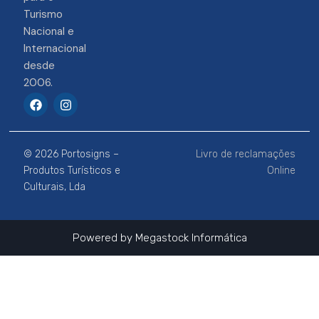
Turismo
Nacional e
Internacional
desde
2006.
F
I
a
n
c
s
e
t
b
a
© 2026 Portosigns –
Livro de reclamações
o
g
o
r
Produtos Turísticos e
Online
k
a
Culturais, Lda
m
Powered by
Megastock Informática