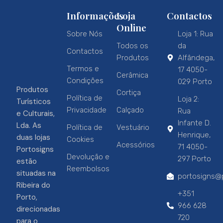
Informações
Loja
Contactos
Online
Sobre Nós
Loja 1: Rua
Todos os
da
Contactos
Produtos
Alfândega,
Termos e
17 4050-
Cerâmica
Condições
029 Porto
Produtos
Cortiça
Política de
Loja 2:
Turísticos
Privacidade
Calçado
Rua
e Culturais,
Infante D.
Lda. As
Política de
Vestuário
Henrique,
duas lojas
Cookies
Acessórios
71 4050-
Portosigns
Devolução e
297 Porto
estão
Reembolsos
situadas na
portosigns@p
Ribeira do
+351
Porto,
966 628
direcionadas
720
para o