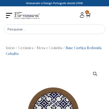
Skip
· Artesanato e Design Português desde 2006 ·
to
0
Cart
content
Search
...
Início
/
Cerâmica
/
Mesa e Cozinha
/ Base Cortiça Redonda
Cobalto