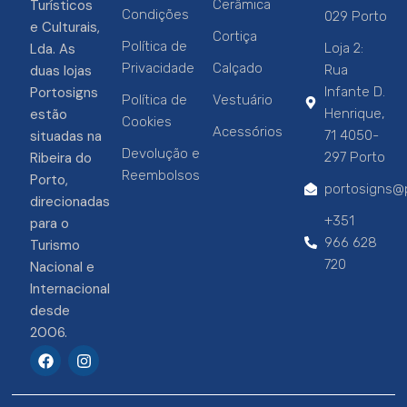
Turísticos
Cerâmica
Condições
029 Porto
e Culturais,
Cortiça
Política de
Lda. As
Loja 2:
Privacidade
Calçado
duas lojas
Rua
Portosigns
Infante D.
Política de
Vestuário
estão
Henrique,
Cookies
Acessórios
situadas na
71 4050-
Devolução e
Ribeira do
297 Porto
Reembolsos
Porto,
portosigns@p
direcionadas
+351
para o
966 628
Turismo
720
Nacional e
Internacional
desde
2006.
F
I
a
n
c
s
e
t