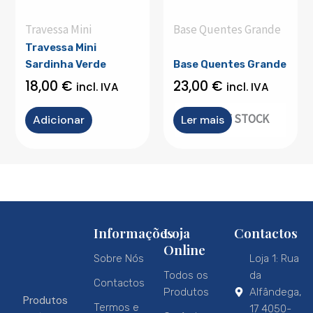
Travessa Mini
Base Quentes Grande
Travessa Mini
Sardinha Verde
Base Quentes Grande
18,00
€
23,00
€
incl. IVA
incl. IVA
OUT OF STOCK
Adicionar
Ler mais
Informações
Loja
Contactos
Online
Sobre Nós
Loja 1: Rua
Todos os
da
Contactos
Produtos
Alfândega,
Produtos
Termos e
17 4050-