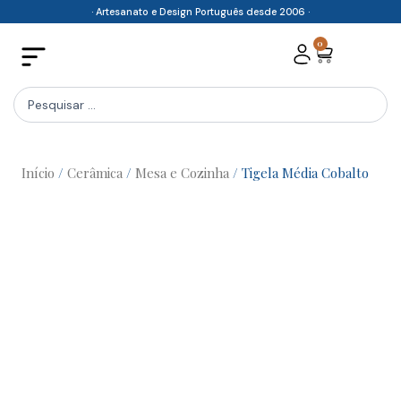
Skip
· Artesanato e Design Português desde 2006 ·
to
0
Cart
content
Search
...
Início
/
Cerâmica
/
Mesa e Cozinha
/ Tigela Média Cobalto