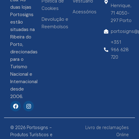
Política de
Vestuário
Henrique,
duas lojas
Cookies
Acessórios
71 4050-
Portosigns
Devolução e
297 Porto
estão
Reembolsos
situadas na
portosigns@p
Ribeira do
+351
Porto,
966 628
direcionadas
720
para o
Turismo
Nacional e
Internacional
desde
2006.
F
I
a
n
c
s
e
t
b
a
© 2026 Portosigns –
Livro de reclamações
o
g
o
r
Produtos Turísticos e
Online