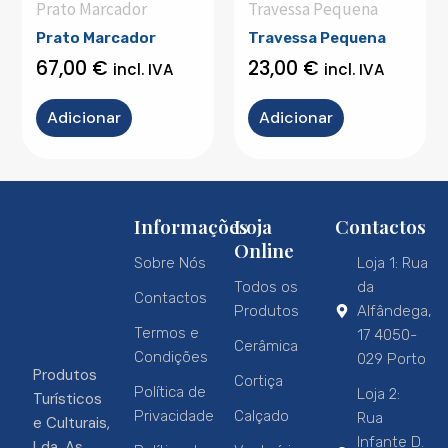
Prato Marcador
Travessa Pequena
Prato Marcador
Travessa Pequena
67,00
€
23,00
€
incl. IVA
incl. IVA
Adicionar
Adicionar
Informações
Loja
Contactos
Online
Sobre Nós
Loja 1: Rua
Todos os
da
Contactos
Produtos
Alfândega,
Termos e
17 4050-
Cerâmica
Condições
029 Porto
Produtos
Cortiça
Política de
Loja 2:
Turísticos
Privacidade
Calçado
Rua
e Culturais,
Infante D.
Lda. As