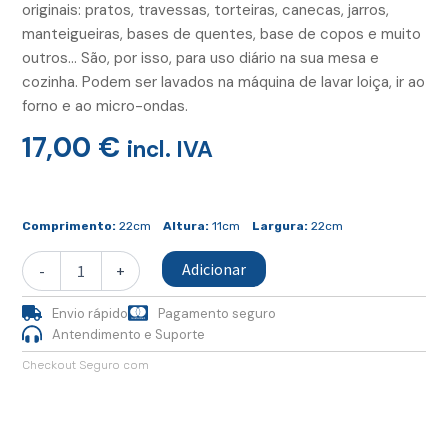
originais: pratos, travessas, torteiras, canecas, jarros,
manteigueiras, bases de quentes, base de copos e muito
outros… São, por isso, para uso diário na sua mesa e
cozinha. Podem ser lavados na máquina de lavar loiça, ir ao
forno e ao micro-ondas.
17,00
€
incl. IVA
Quantidade
de
Comprimento:
22cm
Altura:
11cm
Largura:
22cm
Tigela
Média
Adicionar
-
+
Cobalto
Envio rápido
Pagamento seguro
Antendimento e Suporte
Checkout Seguro com