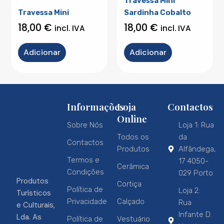
Travessa Mini
Travessa Mini
Sardinha Cobalto
18,00
€
18,00
€
incl. IVA
incl. IVA
Adicionar
Adicionar
Informações
Loja
Contactos
Online
Sobre Nós
Loja 1: Rua
Todos os
da
Contactos
Produtos
Alfândega,
Termos e
17 4050-
Cerâmica
Condições
029 Porto
Produtos
Cortiça
Política de
Loja 2:
Turísticos
Privacidade
Calçado
Rua
e Culturais,
Infante D.
Lda. As
Política de
Vestuário