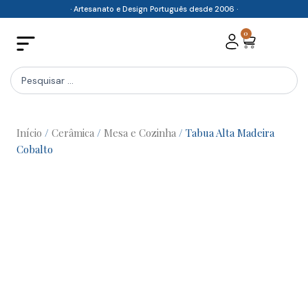
Skip
· Artesanato e Design Português desde 2006 ·
to
0
Cart
content
Search
...
Início
/
Cerâmica
/
Mesa e Cozinha
/ Tabua Alta Madeira
Cobalto