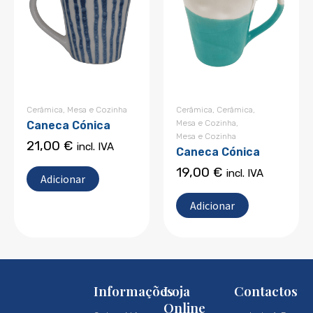
Cerâmica
,
Mesa e Cozinha
Cerâmica
,
Cerâmica
,
Mesa e Cozinha
,
Caneca Cónica
Mesa e Cozinha
21,00
€
incl. IVA
Caneca Cónica
19,00
€
incl. IVA
Adicionar
Adicionar
Informações
Loja
Contactos
Online