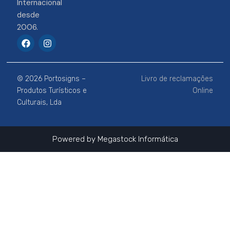
Internacional
desde
2006.
F
I
a
n
c
s
e
t
b
a
© 2026 Portosigns –
Livro de reclamações
o
g
o
r
Produtos Turísticos e
Online
k
a
Culturais, Lda
m
Powered by
Megastock Informática