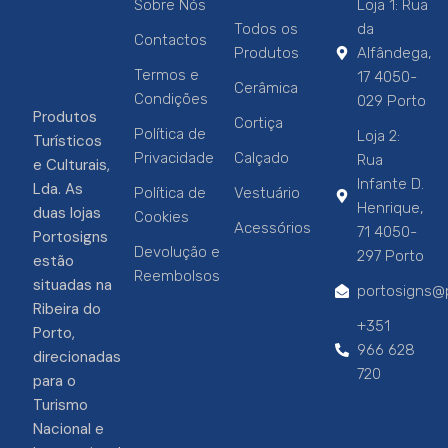
Sobre Nós
Loja 1: Rua
Todos os
da
Contactos
Produtos
Alfândega,
Termos e
17 4050-
Cerâmica
Condições
029 Porto
Produtos
Cortiça
Política de
Loja 2:
Turísticos
Privacidade
Calçado
Rua
e Culturais,
Infante D.
Lda. As
Política de
Vestuário
Henrique,
duas lojas
Cookies
Acessórios
71 4050-
Portosigns
Devolução e
297 Porto
estão
Reembolsos
situadas na
portosigns@p
Ribeira do
+351
Porto,
966 628
direcionadas
720
para o
Turismo
Nacional e