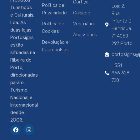
Produtos
Cortiça
Política de
Loja 2:
Turísticos
Privacidade
Calçado
Rua
e Culturais,
Infante D.
Lda. As
Política de
Vestuário
Henrique,
duas lojas
Cookies
Acessórios
71 4050-
Portosigns
Devolução e
297 Porto
estão
Reembolsos
situadas na
portosigns@p
Ribeira do
+351
Porto,
966 628
direcionadas
720
para o
Turismo
Nacional e
Internacional
desde
2006.
F
I
a
n
c
s