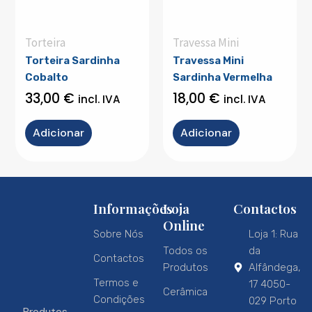
Torteira
Travessa Mini
Torteira Sardinha
Travessa Mini
Cobalto
Sardinha Vermelha
33,00
€
18,00
€
incl. IVA
incl. IVA
Adicionar
Adicionar
Informações
Loja
Contactos
Online
Sobre Nós
Loja 1: Rua
Todos os
da
Contactos
Produtos
Alfândega,
Termos e
17 4050-
Cerâmica
Condições
029 Porto