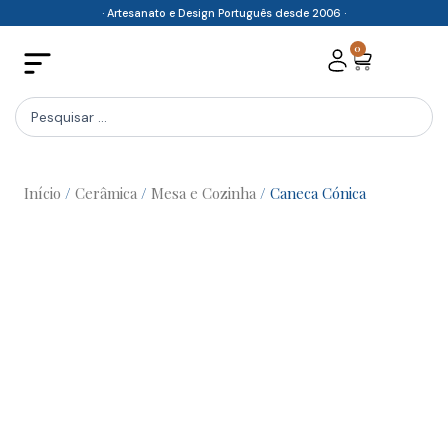
Skip
· Artesanato e Design Português desde 2006 ·
to
0
Cart
content
Search
...
Início
/
Cerâmica
/
Mesa e Cozinha
/ Caneca Cónica