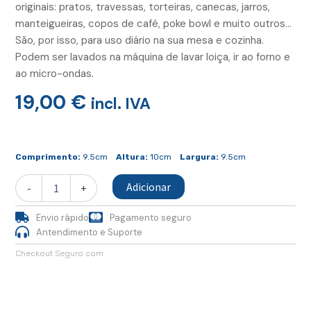
originais: pratos, travessas, torteiras, canecas, jarros,
manteigueiras, copos de café, poke bowl e muito outros…
São, por isso, para uso diário na sua mesa e cozinha.
Podem ser lavados na máquina de lavar loiça, ir ao forno e
ao micro-ondas.
19,00
€
incl. IVA
Quantidade
de
Comprimento:
9.5cm
Altura:
10cm
Largura:
9.5cm
Caneca
Cónica
Adicionar
-
+
Envio rápido
Pagamento seguro
Antendimento e Suporte
Checkout Seguro com