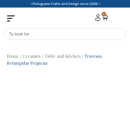
Skip
• Portuguese Crafts and Design since 2006 •
to
0
Cart
content
Search
...
Home
/
Ceramics
/
Table and Kitchen
/ Travessa
Retangular Pequena