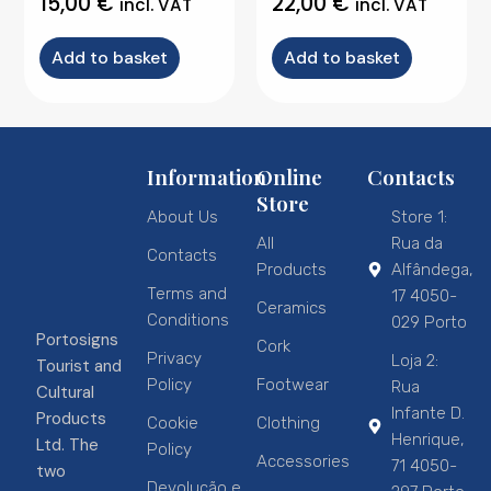
15,00
€
22,00
€
incl. VAT
incl. VAT
Add to basket
Add to basket
Information
Online
Contacts
Store
About Us
Store 1:
All
Rua da
Contacts
Products
Alfândega,
Terms and
17 4050-
Ceramics
Conditions
029 Porto
Portosigns
Cork
Privacy
Loja 2:
Tourist and
Policy
Footwear
Rua
Cultural
Infante D.
Products
Cookie
Clothing
Henrique,
Ltd. The
Policy
Accessories
71 4050-
two
Devolução e