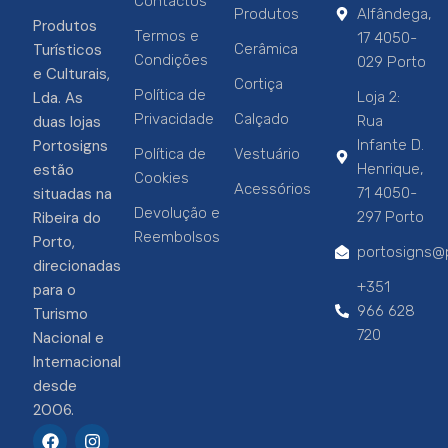
Contactos
Produtos
Alfândega,
Produtos
Termos e
17 4050-
Turísticos
Cerâmica
Condições
029 Porto
e Culturais,
Cortiça
Política de
Lda. As
Loja 2:
Privacidade
Calçado
duas lojas
Rua
Portosigns
Infante D.
Política de
Vestuário
estão
Henrique,
Cookies
Acessórios
situadas na
71 4050-
Devolução e
Ribeira do
297 Porto
Reembolsos
Porto,
portosigns@p
direcionadas
+351
para o
966 628
Turismo
720
Nacional e
Internacional
desde
2006.
F
I