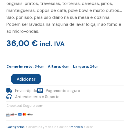
originais: pratos, travessas, torteiras, canecas, jarros,
manteigueiras, copos de café, poke bowl e muito outros…
São, por isso, para uso diário na sua mesa e cozinha.
Podem ser lavados na máquina de lavar loiça, ir ao forno e
ao micro-ondas.
36,00
€
incl. IVA
Quantidade
de
Comprimento:
34cm
Altura:
6cm
Largura:
24cm
Travessa
Verde
Adicionar
Agua
Envio rápido
Pagamento seguro
Antendimento e Suporte
Checkout Seguro com
,
Categorias:
Cerâmica
Mesa e Cozinha
Modelo:
Color