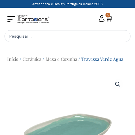
Skip
· Artesanato e Design Português desde 2006 ·
to
0
Cart
content
Search
...
Início
/
Cerâmica
/
Mesa e Cozinha
/ Travessa Verde Agua