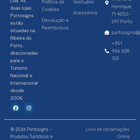
Lda. As
Política de
Vestuário
Henrique,
duas lojas
Cookies
Acessórios
71 4050-
Portosigns
Devolução e
297 Porto
estão
Reembolsos
situadas na
portosigns@p
Ribeira do
+351
Porto,
966 628
direcionadas
720
para o
Turismo
Nacional e
Internacional
desde
2006.
F
I
a
n
c
s
e
t
b
a
© 2026 Portosigns –
Livro de reclamações
o
g
o
r
Produtos Turísticos e
Online