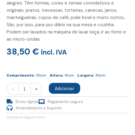
alegres. Têm formas, cores e temas convidativos e
originais: pratos, travessas, torteiras, canecas, jarros,
manteigueiras, copos de café, poke bowl e muito outros…
São, por isso, para uso diário na sua mesa e cozinha.
Podem ser lavados na máquina de lavar loiça, ir ao forno e
ao micro-ondas.
38,50
€
incl. IVA
Quantidade
de
Comprimento:
30cm
Altura:
10cm
Largura:
30cm
Travessa
Redonda
Adicionar
-
+
Cinza
Envio rápido
Pagamento seguro
Antendimento e Suporte
Checkout Seguro com