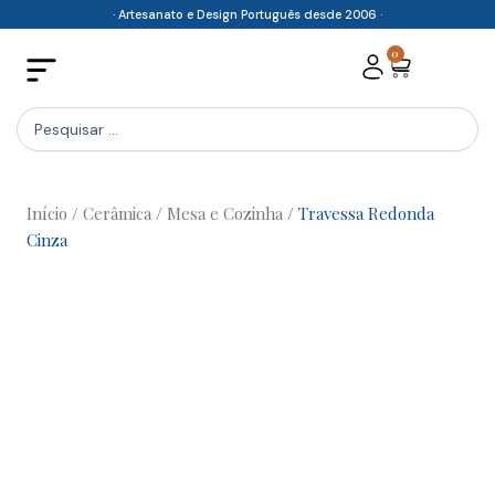
Skip
· Artesanato e Design Português desde 2006 ·
to
0
Cart
content
Search
...
Início
/
Cerâmica
/
Mesa e Cozinha
/ Travessa Redonda
Cinza