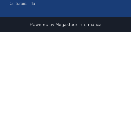
k
a
Culturais, Lda
m
Powered by
Megastock Informática