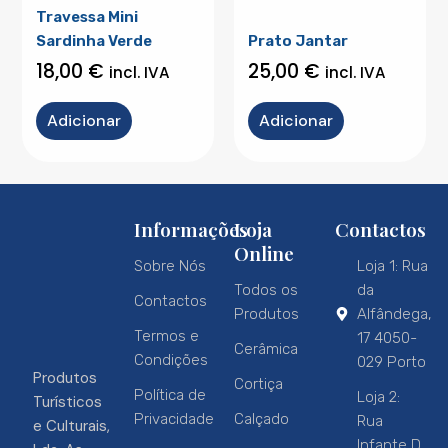
Travessa Mini
Sardinha Verde
Prato Jantar
18,00
€
25,00
€
incl. IVA
incl. IVA
Adicionar
Adicionar
Informações
Loja
Contactos
Online
Sobre Nós
Loja 1: Rua
Todos os
da
Contactos
Produtos
Alfândega,
Termos e
17 4050-
Cerâmica
Condições
029 Porto
Produtos
Cortiça
Política de
Loja 2:
Turísticos
Privacidade
Calçado
Rua
e Culturais,
Infante D.