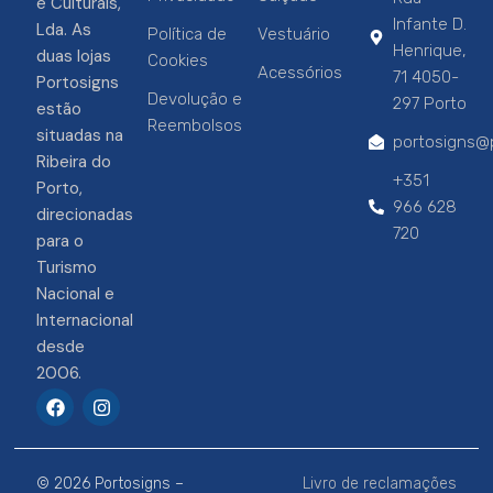
e Culturais,
Infante D.
Lda. As
Política de
Vestuário
Henrique,
duas lojas
Cookies
Acessórios
71 4050-
Portosigns
Devolução e
297 Porto
estão
Reembolsos
situadas na
portosigns@p
Ribeira do
+351
Porto,
966 628
direcionadas
720
para o
Turismo
Nacional e
Internacional
desde
2006.
F
I
a
n
c
s
e
t
b
a
© 2026 Portosigns –
Livro de reclamações
o
g