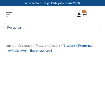
Skip
· Artesanato e Design Português desde 2006 ·
to
0
Cart
content
Search
...
Início
/
Cerâmica
/
Mesa e Cozinha
/ Travessa Pequena
Sardinha Azul Filamento Azul