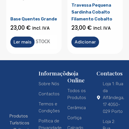
Travessa Pequena
Sardinha Cobalto
Base Quentes Grande
Filamento Cobalto
23,00
€
23,00
€
incl. IVA
incl. IVA
OUT OF STOCK
Ler mais
Adicionar
Informações
Loja
Contactos
Online
Sobre Nós
Loja 1: Rua
Todos os
da
Contactos
Produtos
Alfândega,
Termos e
17 4050-
Cerâmica
Condições
029 Porto
Produtos
Cortiça
Política de
Loja 2:
Turísticos
Privacidade
Calçado
Rua