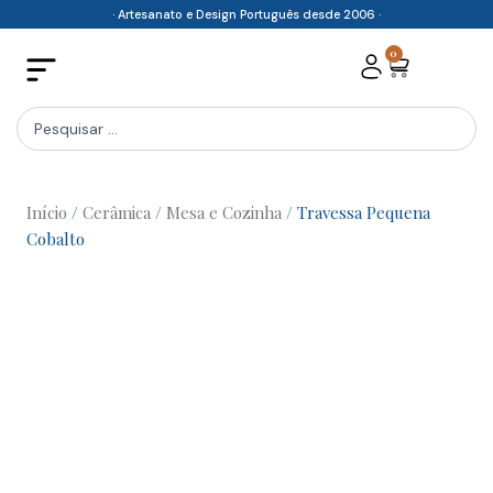
Skip
· Artesanato e Design Português desde 2006 ·
to
0
Cart
content
Search
...
Início
/
Cerâmica
/
Mesa e Cozinha
/ Travessa Pequena
Cobalto