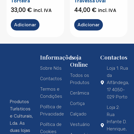
Torteira
Travessa Oval
33,00
€
44,00
€
incl. IVA
incl. IVA
Adicionar
Adicionar
Informações
Loja
Contactos
Online
Sobre Nós
Loja 1: Rua
Todos os
da
Contactos
Produtos
Alfândega,
Termos e
17 4050-
Cerâmica
Condições
029 Porto
Produtos
Cortiça
Política de
Loja 2:
Turísticos
Privacidade
Calçado
Rua
e Culturais,
Infante D.
Lda. As
Política de
Vestuário
Henrique,
duas lojas
Cookies