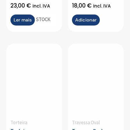
23,00
€
18,00
€
incl. IVA
incl. IVA
OUT OF STOCK
Ler mais
Adicionar
Torteira
Travessa Oval