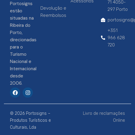
Acessórios
71 4050-
Portosigns
Devolução e
297 Porto
estão
Reembolsos
situadas na
portosigns@p
Ribeira do
+351
Porto,
966 628
direcionadas
720
para o
Turismo
Nacional e
Internacional
desde
2006.
F
I
a
n
c
s
e
t
b
a
© 2026 Portosigns –
Livro de reclamações
o
g
o
r
Produtos Turísticos e
Online
k
a
Culturais, Lda
m