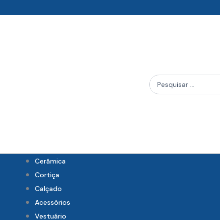
Skip
to
content
Search
...
Cerâmica
Cortiça
Calçado
Acessórios
Vestuário