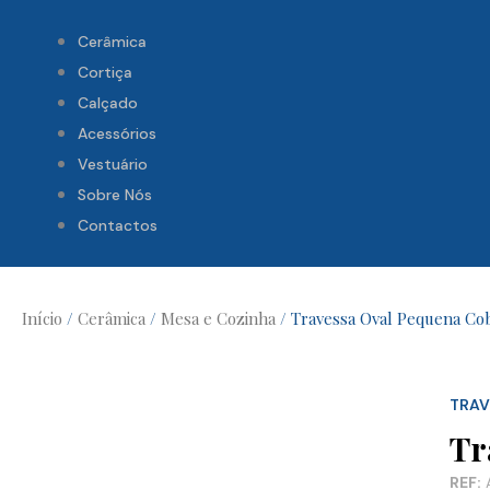
Cerâmica
Cortiça
Calçado
Acessórios
Vestuário
Sobre Nós
Contactos
Início
/
Cerâmica
/
Mesa e Cozinha
/ Travessa Oval Pequena Co
TRAV
Tr
REF:
A