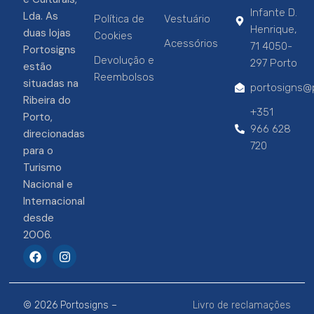
Infante D.
Lda. As
Política de
Vestuário
Henrique,
duas lojas
Cookies
Acessórios
71 4050-
Portosigns
Devolução e
297 Porto
estão
Reembolsos
situadas na
portosigns@p
Ribeira do
+351
Porto,
966 628
direcionadas
720
para o
Turismo
Nacional e
Internacional
desde
2006.
F
I
a
n
c
s
e
t
b
a
© 2026 Portosigns –
Livro de reclamações
o
g