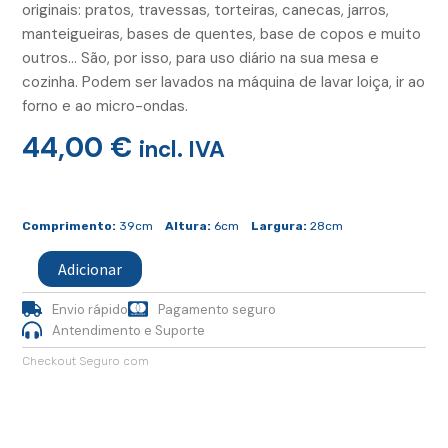
originais: pratos, travessas, torteiras, canecas, jarros,
manteigueiras, bases de quentes, base de copos e muito
outros… São, por isso, para uso diário na sua mesa e
cozinha. Podem ser lavados na máquina de lavar loiça, ir ao
forno e ao micro-ondas.
44,00
€
incl. IVA
Quantidade
de
Comprimento:
39cm
Altura:
6cm
Largura:
28cm
Travessa
Oval
Adicionar
Cobalto
Envio rápido
Pagamento seguro
Antendimento e Suporte
Checkout Seguro com