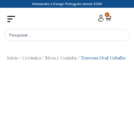
Skip
· Artesanato e Design Português desde 2006 ·
to
0
Cart
content
Search
...
Início
/
Cerâmica
/
Mesa e Cozinha
/ Travessa Oval Cobalto