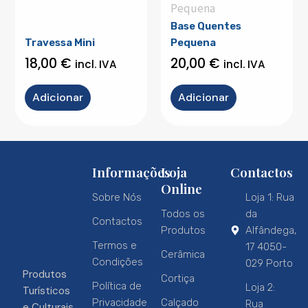
Pequena
Base Quentes
Travessa Mini
Pequena
18,00
€
20,00
€
incl. IVA
incl. IVA
Adicionar
Adicionar
Informações
Loja
Contactos
Online
Sobre Nós
Loja 1: Rua
Todos os
da
Contactos
Produtos
Alfândega,
Termos e
17 4050-
Cerâmica
Condições
029 Porto
Produtos
Cortiça
Política de
Loja 2:
Turísticos
Privacidade
Calçado
Rua
e Culturais,