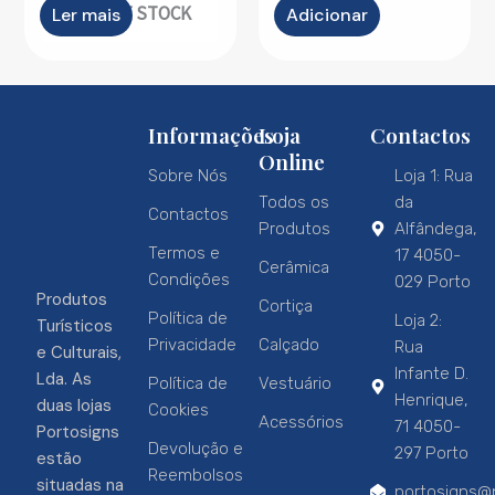
OUT OF STOCK
Ler mais
Adicionar
Informações
Loja
Contactos
Online
Sobre Nós
Loja 1: Rua
Todos os
da
Contactos
Produtos
Alfândega,
Termos e
17 4050-
Cerâmica
Condições
029 Porto
Produtos
Cortiça
Política de
Loja 2:
Turísticos
Privacidade
Calçado
Rua
e Culturais,
Infante D.
Lda. As
Política de
Vestuário
Henrique,
duas lojas
Cookies
Acessórios
71 4050-
Portosigns
Devolução e
297 Porto
estão
Reembolsos
situadas na
portosigns@p