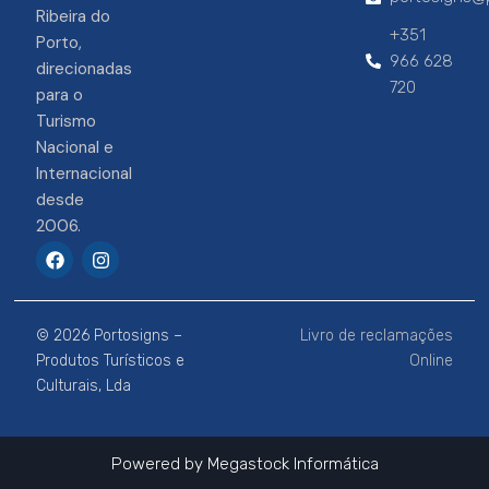
Ribeira do
+351
Porto,
966 628
direcionadas
720
para o
Turismo
Nacional e
Internacional
desde
2006.
F
I
a
n
c
s
e
t
b
a
© 2026 Portosigns –
Livro de reclamações
o
g
o
r
Produtos Turísticos e
Online
k
a
Culturais, Lda
m
Powered by
Megastock Informática