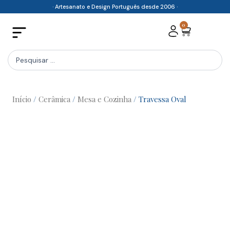
Skip
· Artesanato e Design Português desde 2006 ·
to
0
Cart
content
Search
...
Início
/
Cerâmica
/
Mesa e Cozinha
/ Travessa Oval