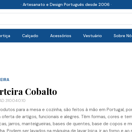
· Artesanato e Design Português desde 2006 ·
rtiça
Calçado
Acessórios
Vestuário
Sobre Nó
EIRA
rteira Cobalto
D.310.040.10
odutos para a mesa e cozinha, são feitos à mão em Portugal, por
 oferta de artigos, funcionais e alegres. Têm formas, cores e tema
as, jarros, manteigueiras, bases de quentes, base de copos e mui
ha. Podem ser lavados na máquina de lavar loiça, ir ao forno e ao