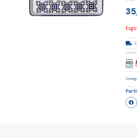
35
Esgo
E
Check
Categ
Part