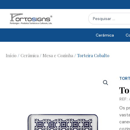
Skip
to
Search
content
...
Cerâmica
Co
Início
/
Cerâmica
/
Mesa e Cozinha
/ Torteira Cobalto
TORT
To
REF:
A
Os pr
vasta
canec
cozin