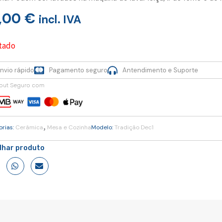
,00
€
incl. IVA
tado
nvio rápido
Pagamento seguro
Antendimento e Suporte
out Seguro com
,
orias:
Cerâmica
Mesa e Cozinha
Modelo:
Tradição Dec1
ilhar produto