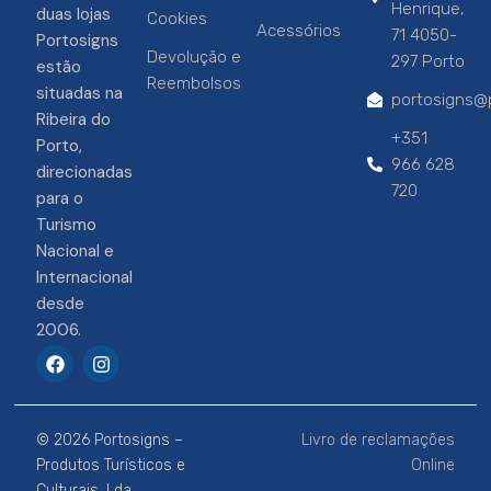
Henrique,
duas lojas
Cookies
Acessórios
71 4050-
Portosigns
Devolução e
297 Porto
estão
Reembolsos
situadas na
portosigns@p
Ribeira do
+351
Porto,
966 628
direcionadas
720
para o
Turismo
Nacional e
Internacional
desde
2006.
F
I
a
n
c
s
e
t
b
a
© 2026 Portosigns –
Livro de reclamações
o
g
o
r
Produtos Turísticos e
Online
k
a
Culturais, Lda