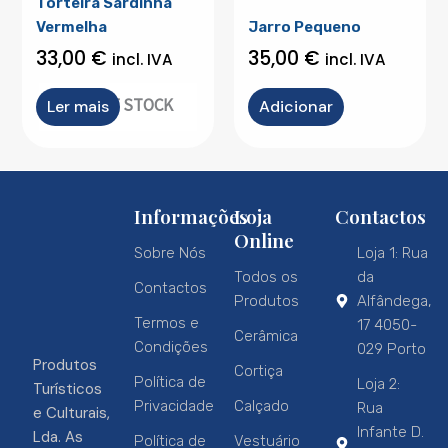
Torteira Sardinha
Vermelha
Jarro Pequeno
33,00
€
35,00
€
incl. IVA
incl. IVA
OUT OF STOCK
Ler mais
Adicionar
Informações
Loja
Contactos
Online
Sobre Nós
Loja 1: Rua
Todos os
da
Contactos
Produtos
Alfândega,
Termos e
17 4050-
Cerâmica
Condições
029 Porto
Produtos
Cortiça
Política de
Loja 2:
Turísticos
Privacidade
Calçado
Rua
e Culturais,
Infante D.
Lda. As
Política de
Vestuário