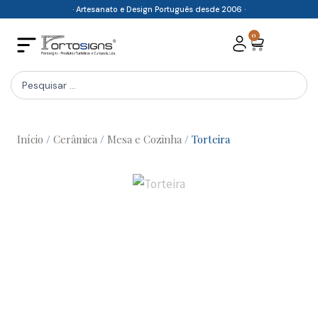
Skip
· Artesanato e Design Português desde 2006 ·
to
0
Cart
content
Search
...
Início
/
Cerâmica
/
Mesa e Cozinha
/ Torteira