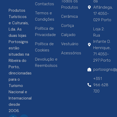
Todos os
da
Contactos
Produtos
Alfândega,
Produtos
Termos e
17 4050-
Turísticos
Cerâmica
Condições
029 Porto
e Culturais,
Cortiça
Política de
Lda. As
Loja 2:
Privacidade
Calçado
duas lojas
Rua
Portosigns
Infante D.
Política de
Vestuário
estão
Henrique,
Cookies
Acessórios
situadas na
71 4050-
Devolução e
Ribeira do
297 Porto
Reembolsos
Porto,
portosigns@p
direcionadas
+351
para o
966 628
Turismo
720
Nacional e
Internacional
desde
2006.
F
I