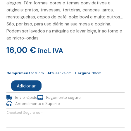
alegres. Têm formas, cores e temas convidativos e
originais: pratos, travessas, torteiras, canecas, jarros,
manteigueiras, copos de café, poke bowl e muito outros…
São, por isso, para uso diário na sua mesa e cozinha.
Podem ser lavados na máquina de lavar loiça, ir ao forno e
ao micro-ondas.
16,00
€
incl. IVA
Quantidade
de
Comprimento:
18cm
Altura:
7.5cm
Largura:
18cm
Tigela
Pequena
Adicionar
Turquesa
Envio rápido
Pagamento seguro
Antendimento e Suporte
Checkout Seguro com