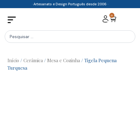
Skip
· Artesanato e Design Português desde 2006 ·
to
0
Cart
content
Search
...
Início
/
Cerâmica
/
Mesa e Cozinha
/ Tigela Pequena
Turquesa