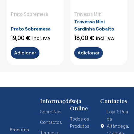
Prato Sobremesa
Travessa Mini
Travessa Mini
Prato Sobremesa
Sardinha Cobalto
19,00
€
18,00
€
incl. IVA
incl. IVA
Adicionar
Adicionar
Informações
Loja
Contactos
Online
Sobre Nós
Loja 1: Rua
Todos os
da
Contactos
Produtos
Alfândega,
Produtos
Termos e
17 4050-