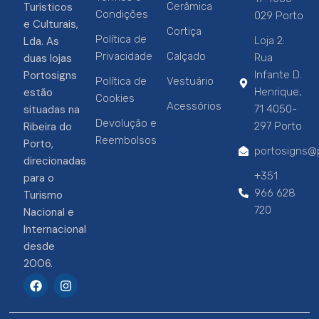
Turísticos
Cerâmica
Condições
029 Porto
e Culturais,
Cortiça
Política de
Lda. As
Loja 2:
Privacidade
Calçado
duas lojas
Rua
Portosigns
Infante D.
Política de
Vestuário
estão
Henrique,
Cookies
Acessórios
situadas na
71 4050-
Devolução e
Ribeira do
297 Porto
Reembolsos
Porto,
portosigns@p
direcionadas
+351
para o
966 628
Turismo
720
Nacional e
Internacional
desde
2006.
F
I
a
n
c
s
e
t