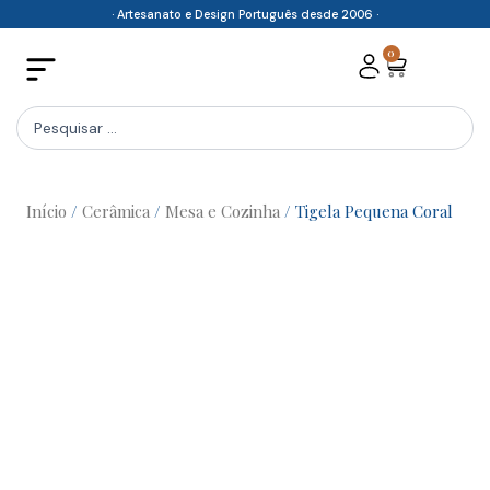
Skip
· Artesanato e Design Português desde 2006 ·
to
0
Cart
content
Search
...
Início
/
Cerâmica
/
Mesa e Cozinha
/ Tigela Pequena Coral