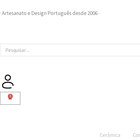
Skip
to
· Artesanato e Design Português desde 2006 ·
content
Search
...
0
Cart
Cerâmica
Cor