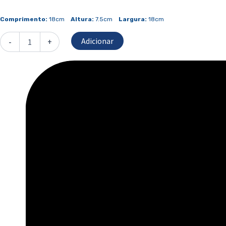
de
Tigela
Comprimento:
18cm
Altura:
7.5cm
Largura:
18cm
Pequena
Adicionar
-
+