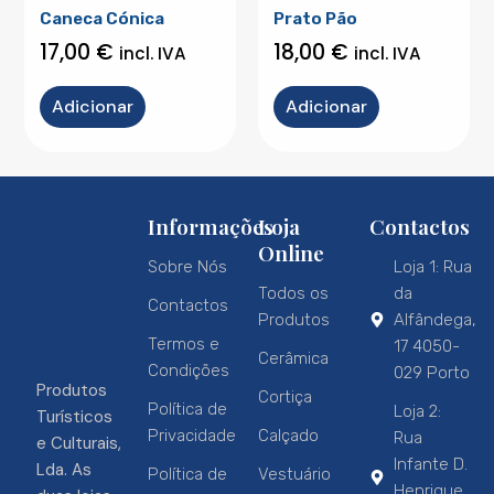
Caneca Cónica
Prato Pão
17,00
€
18,00
€
incl. IVA
incl. IVA
Adicionar
Adicionar
Informações
Loja
Contactos
Online
Sobre Nós
Loja 1: Rua
Todos os
da
Contactos
Produtos
Alfândega,
Termos e
17 4050-
Cerâmica
Condições
029 Porto
Produtos
Cortiça
Política de
Loja 2:
Turísticos
Privacidade
Calçado
Rua
e Culturais,
Infante D.
Lda. As
Política de
Vestuário
Henrique,