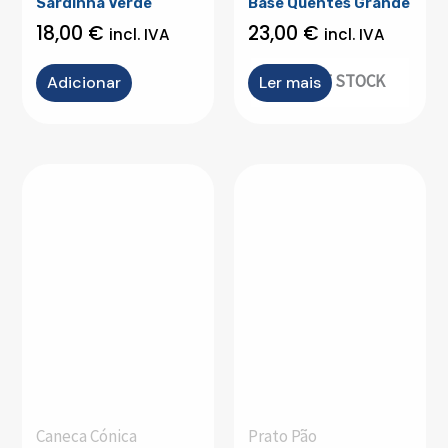
Sardinha Verde
Base Quentes Grande
18,00
€
23,00
€
incl. IVA
incl. IVA
OUT OF STOCK
Adicionar
Ler mais
Caneca Cónica
Prato Pão