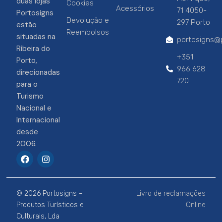
duas lojas
Cookies
Acessórios
71 4050-
Portosigns
Devolução e
297 Porto
estão
Reembolsos
situadas na
portosigns@p
Ribeira do
+351
Porto,
966 628
direcionadas
720
para o
Turismo
Nacional e
Internacional
desde
2006.
F
I
a
n
c
s
e
t
b
a
© 2026 Portosigns –
Livro de reclamações
o
g
o
r
Produtos Turísticos e
Online
k
a
Culturais, Lda
m