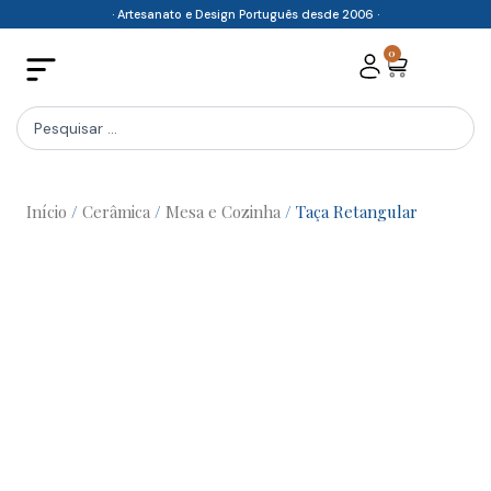
Skip
· Artesanato e Design Português desde 2006 ·
to
0
Cart
content
Search
...
Início
/
Cerâmica
/
Mesa e Cozinha
/ Taça Retangular