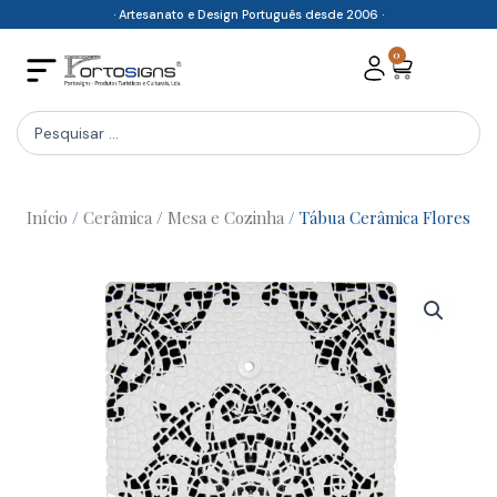
Skip
· Artesanato e Design Português desde 2006 ·
to
0
Cart
content
Search
...
Início
/
Cerâmica
/
Mesa e Cozinha
/ Tábua Cerâmica Flores