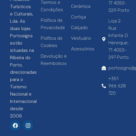
Termos e
17 4050-
Turísticos
Cerâmica
Condições
029 Porto
e Culturais,
Cortiça
Política de
Lda. As
Loja 2:
Privacidade
Calçado
duas lojas
Rua
Portosigns
Infante D.
Política de
Vestuário
estão
Henrique,
Cookies
Acessórios
situadas na
71 4050-
Devolução e
Ribeira do
297 Porto
Reembolsos
Porto,
portosigns@p
direcionadas
+351
para o
966 628
Turismo
720
Nacional e
Internacional
desde
2006.
F
I
a
n
c
s