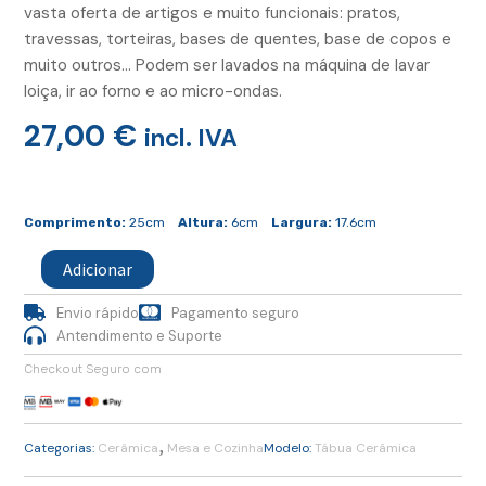
vasta oferta de artigos e muito funcionais: pratos,
travessas, torteiras, bases de quentes, base de copos e
muito outros… Podem ser lavados na máquina de lavar
loiça, ir ao forno e ao micro-ondas.
27,00
€
incl. IVA
Quantidade
de
Comprimento:
25cm
Altura:
6cm
Largura:
17.6cm
Tábua
Cerâmica
Adicionar
Flores
Envio rápido
Pagamento seguro
Antendimento e Suporte
Checkout Seguro com
,
Categorias:
Cerâmica
Mesa e Cozinha
Modelo:
Tábua Cerâmica