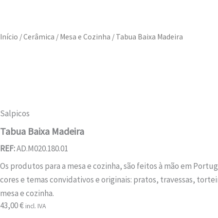
Início
/
Cerâmica
/
Mesa e Cozinha
/ Tabua Baixa Madeira
Salpicos
Tabua Baixa Madeira
REF:
AD.M020.180.01
Os produtos para a mesa e cozinha, são feitos à mão em Portuga
cores e temas convidativos e originais: pratos, travessas, tort
mesa e cozinha.
43,00
€
incl. IVA