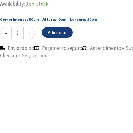
Quantidade
Availability:
3 em stock
de
Tabua
Comprimento:
50cm
Altura:
10cm
Largura:
20cm
Baixa
Madeira
Adicionar
-
+
Envio rápido
Pagamento seguro
Antendimento e Su
Checkout Seguro com