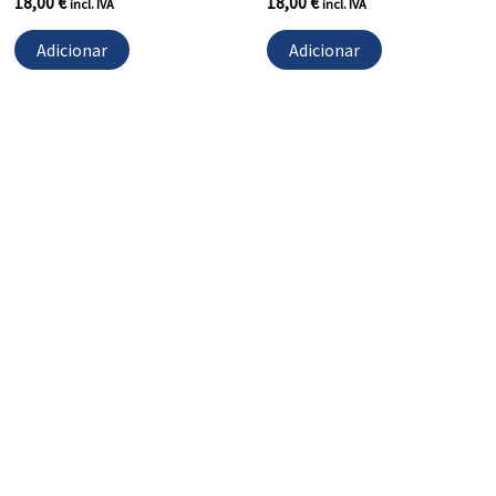
18,00
€
18,00
€
incl. IVA
incl. IVA
Adicionar
Adicionar