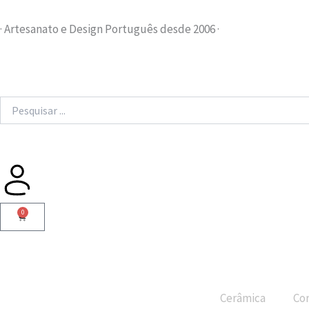
Skip
to
· Artesanato e Design Português desde 2006 ·
content
Search
...
0
Cart
Cerâmica
Cor