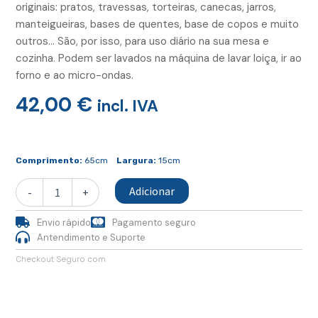
originais: pratos, travessas, torteiras, canecas, jarros,
manteigueiras, bases de quentes, base de copos e muito
outros… São, por isso, para uso diário na sua mesa e
cozinha. Podem ser lavados na máquina de lavar loiça, ir ao
forno e ao micro-ondas.
42,00
€
incl. IVA
Quantidade
de
Comprimento:
65cm
Largura:
15cm
Tabua
Alta
Adicionar
-
+
Madeira
Envio rápido
Pagamento seguro
Antendimento e Suporte
Checkout Seguro com