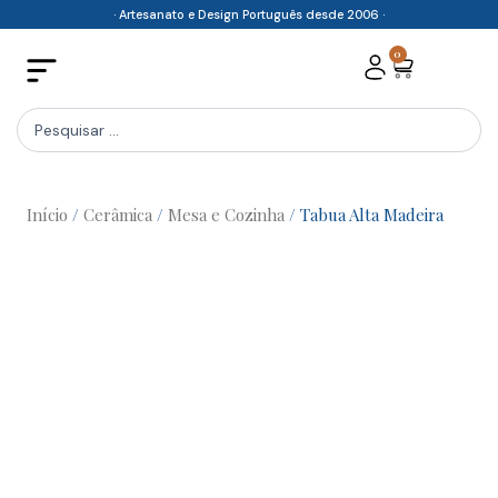
Skip
· Artesanato e Design Português desde 2006 ·
to
0
Cart
content
Search
...
Início
/
Cerâmica
/
Mesa e Cozinha
/ Tabua Alta Madeira