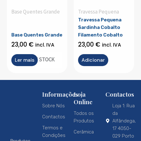
Base Quentes Grande
Travessa Pequena
Travessa Pequena
Sardinha Cobalto
Base Quentes Grande
Filamento Cobalto
23,00
€
23,00
€
incl. IVA
incl. IVA
OUT OF STOCK
Ler mais
Adicionar
Informações
Loja
Contactos
Online
Sobre Nós
Loja 1: Rua
Todos os
da
Contactos
Produtos
Alfândega,
Termos e
17 4050-
Cerâmica
Condições
029 Porto