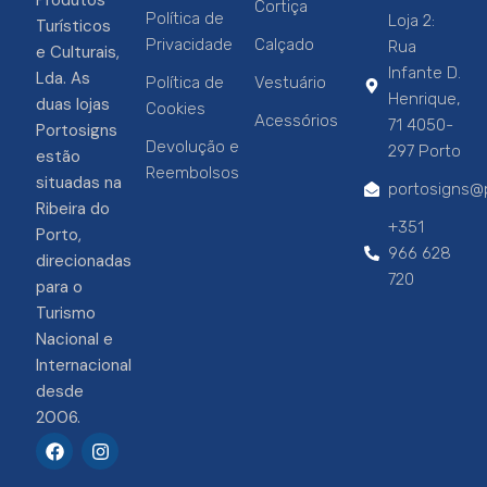
Produtos
Cortiça
Política de
Loja 2:
Turísticos
Privacidade
Calçado
Rua
e Culturais,
Infante D.
Lda. As
Política de
Vestuário
Henrique,
duas lojas
Cookies
Acessórios
71 4050-
Portosigns
Devolução e
297 Porto
estão
Reembolsos
situadas na
portosigns@p
Ribeira do
+351
Porto,
966 628
direcionadas
720
para o
Turismo
Nacional e
Internacional
desde
2006.
F
I
a
n
c
s