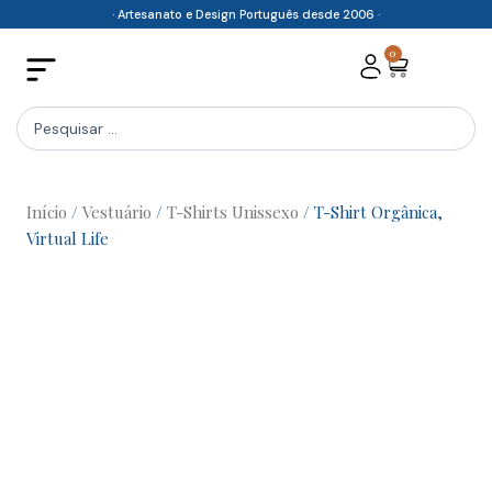
Skip
· Artesanato e Design Português desde 2006 ·
to
0
Cart
content
Search
...
Início
/
Vestuário
/
T-Shirts Unissexo
/ T-Shirt Orgânica,
Virtual Life