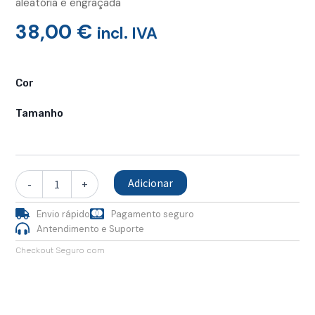
aleatória e engraçada
38,00
€
incl. IVA
Quantidade
de
Cor
T-
Shirt
Tamanho
Orgânica,
Virtual
Life
Adicionar
-
+
Envio rápido
Pagamento seguro
Antendimento e Suporte
Checkout Seguro com