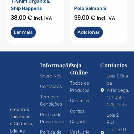
T-Shirt Orgânica,
Ship Happens
Polo Salmon S
38,00
€
99,00
€
incl. IVA
incl. IVA
Ler mais
Adicionar
Informações
Loja
Contactos
Online
Sobre Nós
Loja 1: Rua
Todos os
da
Contactos
Produtos
Alfândega,
Termos e
17 4050-
Cerâmica
Condições
029 Porto
Produtos
Cortiça
Política de
Loja 2:
Turísticos
Privacidade
Calçado
Rua
e Culturais,
Infante D.
Lda. As
Política de
Vestuário