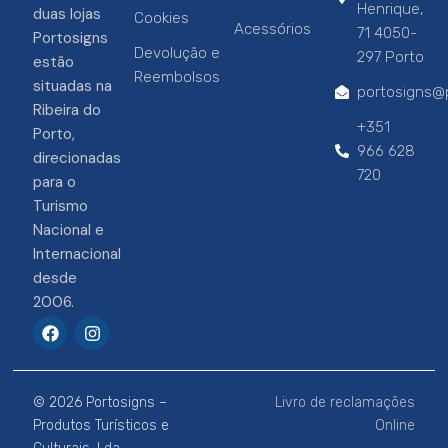
Henrique,
duas lojas
Cookies
Acessórios
71 4050-
Portosigns
Devolução e
297 Porto
estão
Reembolsos
situadas na
portosigns@p
Ribeira do
+351
Porto,
966 628
direcionadas
720
para o
Turismo
Nacional e
Internacional
desde
2006.
F
I
a
n
c
s
e
t
b
a
© 2026 Portosigns –
Livro de reclamações
o
g
o
r
Produtos Turísticos e
Online
k
a