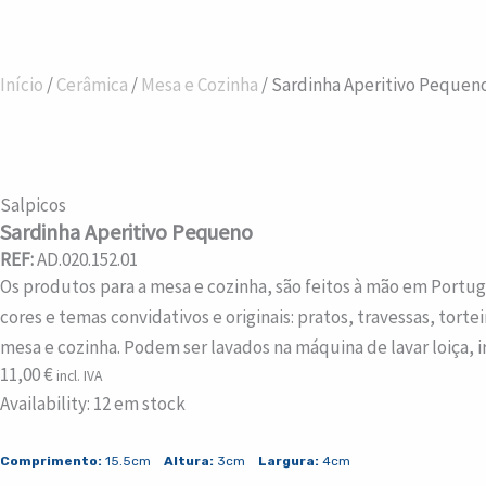
Início
/
Cerâmica
/
Mesa e Cozinha
/ Sardinha Aperitivo Pequen
Salpicos
Sardinha Aperitivo Pequeno
REF:
AD.020.152.01
Os produtos para a mesa e cozinha, são feitos à mão em Portuga
cores e temas convidativos e originais: pratos, travessas, tort
mesa e cozinha. Podem ser lavados na máquina de lavar loiça, i
11,00
€
incl. IVA
Quantidade
Availability:
12 em stock
de
Sardinha
Comprimento:
15.5cm
Altura:
3cm
Largura:
4cm
Aperitivo
Pequeno