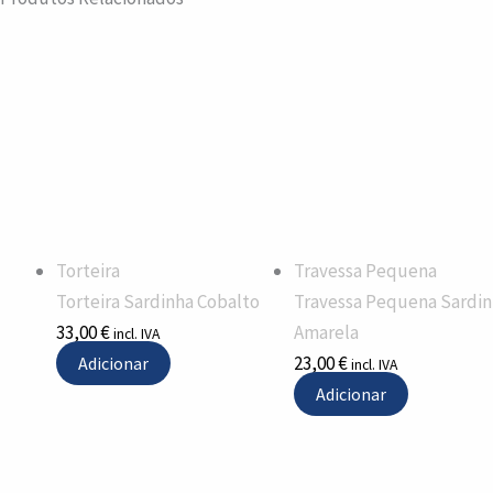
Torteira
Travessa Pequena
Torteira Sardinha Cobalto
Travessa Pequena Sardin
33,00
€
Amarela
incl. IVA
23,00
€
Adicionar
incl. IVA
Adicionar