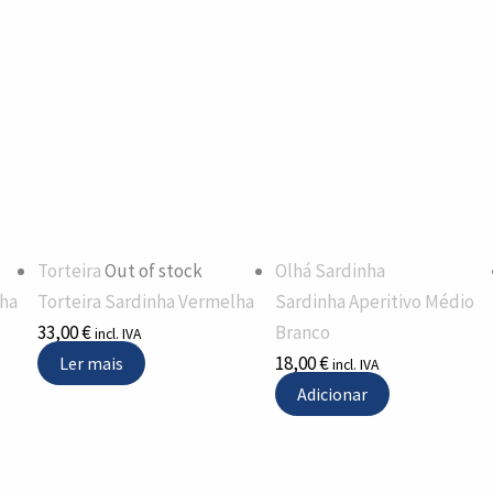
Torteira
Out of stock
Olhá Sardinha
ha
Torteira Sardinha Vermelha
Sardinha Aperitivo Médio
33,00
€
Branco
incl. IVA
18,00
€
Ler mais
incl. IVA
Adicionar