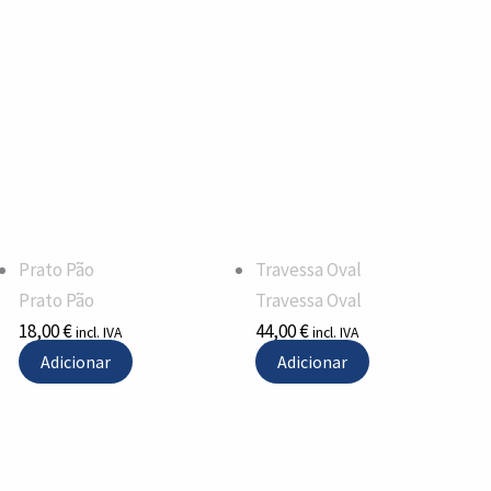
Prato Pão
Travessa Oval
Prato Pão
Travessa Oval
18,00
€
44,00
€
incl. IVA
incl. IVA
Adicionar
Adicionar