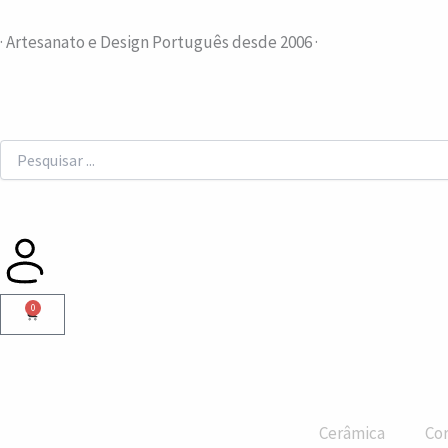
Skip
to
· Artesanato e Design Português desde 2006 ·
content
Search
...
0
Cart
Cerâmica
Cor