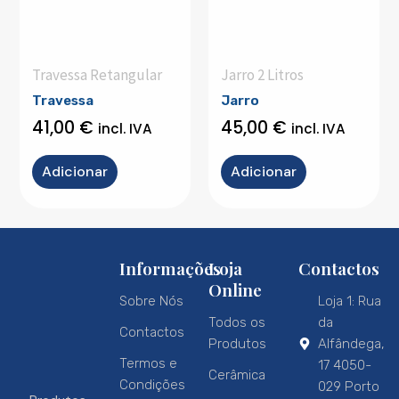
Travessa Retangular
Jarro 2 Litros
Travessa
Jarro
41,00
€
45,00
€
incl. IVA
incl. IVA
Adicionar
Adicionar
Informações
Loja
Contactos
Online
Sobre Nós
Loja 1: Rua
Todos os
da
Contactos
Produtos
Alfândega,
Termos e
17 4050-
Cerâmica
Condições
029 Porto