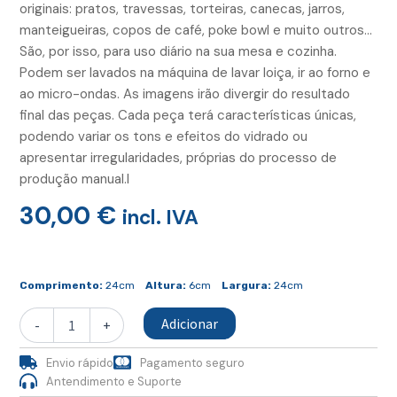
originais: pratos, travessas, torteiras, canecas, jarros,
manteigueiras, copos de café, poke bowl e muito outros…
São, por isso, para uso diário na sua mesa e cozinha.
Podem ser lavados na máquina de lavar loiça, ir ao forno e
ao micro-ondas. As imagens irão divergir do resultado
final das peças. Cada peça terá características únicas,
podendo variar os tons e efeitos do vidrado ou
apresentar irregularidades, próprias do processo de
produção manual.l
30,00
€
incl. IVA
Quantidade
de
Comprimento:
24cm
Altura:
6cm
Largura:
24cm
Prato
Sobremesa
Adicionar
-
+
Grés
Envio rápido
Pagamento seguro
Antendimento e Suporte