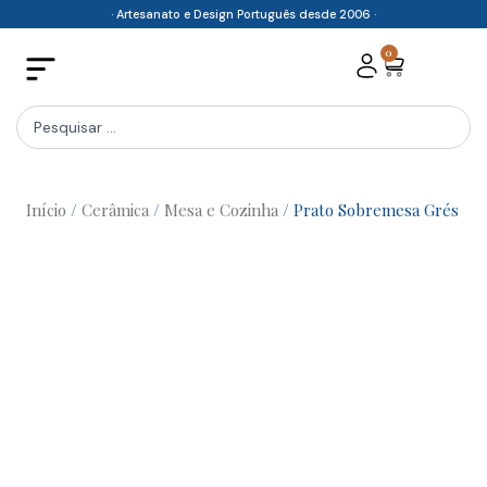
Skip
· Artesanato e Design Português desde 2006 ·
to
0
Cart
content
Search
...
Início
/
Cerâmica
/
Mesa e Cozinha
/ Prato Sobremesa Grés