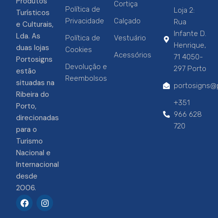
Produtos
Cortiça
Política de
Loja 2:
Turísticos
Privacidade
Calçado
Rua
e Culturais,
Infante D.
Lda. As
Política de
Vestuário
Henrique,
duas lojas
Cookies
Acessórios
71 4050-
Portosigns
Devolução e
297 Porto
estão
Reembolsos
situadas na
portosigns@p
Ribeira do
+351
Porto,
966 628
direcionadas
720
para o
Turismo
Nacional e
Internacional
desde
2006.
F
I
a
n
c
s