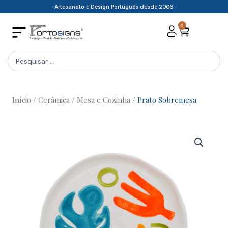
Skip
· Artesanato e Design Português desde 2006 ·
to
0
Cart
content
Search
...
Início
/
Cerâmica
/
Mesa e Cozinha
/ Prato Sobremesa