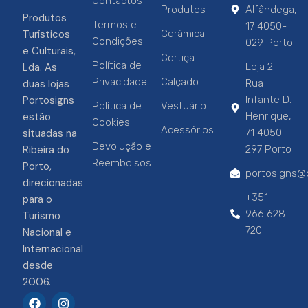
Contactos
Produtos
Alfândega,
Produtos
Termos e
17 4050-
Turísticos
Cerâmica
Condições
029 Porto
e Culturais,
Cortiça
Política de
Lda. As
Loja 2:
Privacidade
Calçado
duas lojas
Rua
Portosigns
Infante D.
Política de
Vestuário
estão
Henrique,
Cookies
Acessórios
situadas na
71 4050-
Devolução e
Ribeira do
297 Porto
Reembolsos
Porto,
portosigns@p
direcionadas
+351
para o
966 628
Turismo
720
Nacional e
Internacional
desde
2006.
F
I