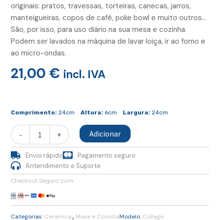
originais: pratos, travessas, torteiras, canecas, jarros,
manteigueiras, copos de café, poke bowl e muito outros…
São, por isso, para uso diário na sua mesa e cozinha.
Podem ser lavados na máquina de lavar loiça, ir ao forno e
ao micro-ondas.
21,00
€
incl. IVA
Quantidade
de
Comprimento:
24cm
Altura:
6cm
Largura:
24cm
Prato
Sobremesa
Adicionar
-
+
Envio rápido
Pagamento seguro
Antendimento e Suporte
Checkout Seguro com
,
Categorias:
Cerâmica
Mesa e Cozinha
Modelo:
Collage