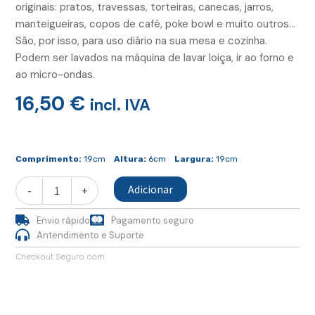
originais: pratos, travessas, torteiras, canecas, jarros,
manteigueiras, copos de café, poke bowl e muito outros…
São, por isso, para uso diário na sua mesa e cozinha.
Podem ser lavados na máquina de lavar loiça, ir ao forno e
ao micro-ondas.
16,50
€
incl. IVA
Quantidade
de
Comprimento:
19cm
Altura:
6cm
Largura:
19cm
Prato
Pão
Adicionar
-
+
Turquesa
Envio rápido
Pagamento seguro
Antendimento e Suporte
Checkout Seguro com