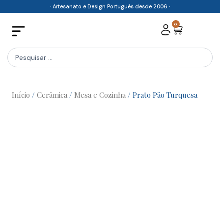
Skip
· Artesanato e Design Português desde 2006 ·
to
0
Cart
content
Search
...
Início
/
Cerâmica
/
Mesa e Cozinha
/ Prato Pão Turquesa