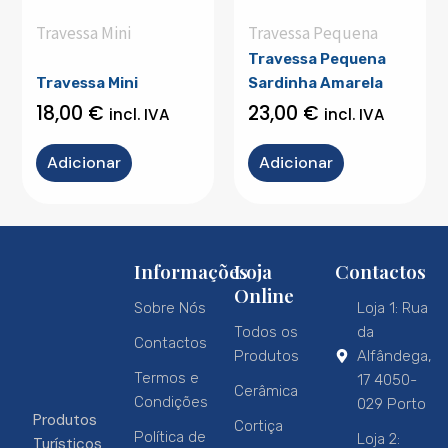
Travessa Mini
Travessa Pequena
Travessa Pequena
Travessa Mini
Sardinha Amarela
18,00
€
23,00
€
incl. IVA
incl. IVA
Adicionar
Adicionar
Informações
Loja
Contactos
Online
Sobre Nós
Loja 1: Rua
Todos os
da
Contactos
Produtos
Alfândega,
Termos e
17 4050-
Cerâmica
Condições
029 Porto
Produtos
Cortiça
Política de
Loja 2:
Turísticos