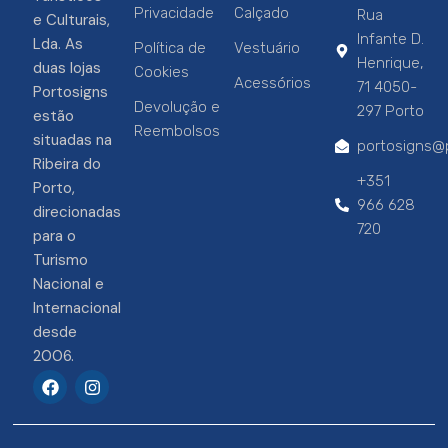
Privacidade
Calçado
Rua
e Culturais,
Infante D.
Lda. As
Política de
Vestuário
Henrique,
duas lojas
Cookies
Acessórios
71 4050-
Portosigns
Devolução e
297 Porto
estão
Reembolsos
situadas na
portosigns@p
Ribeira do
+351
Porto,
966 628
direcionadas
720
para o
Turismo
Nacional e
Internacional
desde
2006.
F
I
a
n
c
s
e
t
b
a