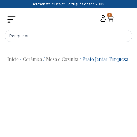
Skip
· Artesanato e Design Português desde 2006 ·
to
0
Cart
content
Search
...
Início
/
Cerâmica
/
Mesa e Cozinha
/ Prato Jantar Turquesa