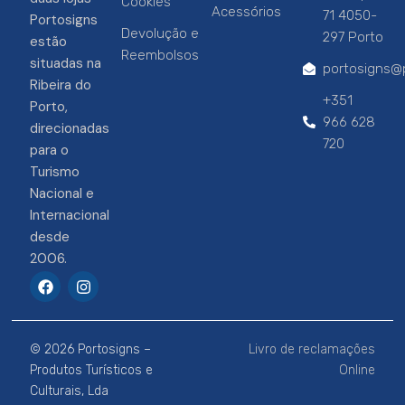
Cookies
Acessórios
71 4050-
Portosigns
Devolução e
297 Porto
estão
Reembolsos
situadas na
portosigns@p
Ribeira do
+351
Porto,
966 628
direcionadas
720
para o
Turismo
Nacional e
Internacional
desde
2006.
F
I
a
n
c
s
e
t
b
a
© 2026 Portosigns –
Livro de reclamações
o
g
o
r
Produtos Turísticos e
Online
k
a
Culturais, Lda
m