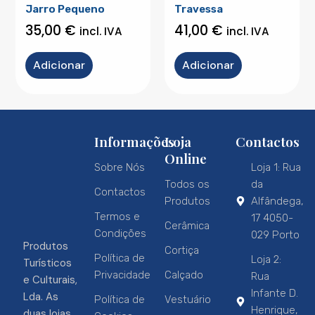
Jarro Pequeno
Travessa
35,00
€
41,00
€
incl. IVA
incl. IVA
Adicionar
Adicionar
Informações
Loja
Contactos
Online
Sobre Nós
Loja 1: Rua
Todos os
da
Contactos
Produtos
Alfândega,
Termos e
17 4050-
Cerâmica
Condições
029 Porto
Produtos
Cortiça
Política de
Loja 2:
Turísticos
Privacidade
Calçado
Rua
e Culturais,
Infante D.
Lda. As
Política de
Vestuário
Henrique,
duas lojas