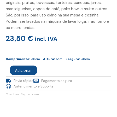
originais: pratos, travessas, torteiras, canecas, jarros,
manteigueiras, copos de café, poke bowl e muito outros…
São, por isso, para uso diário na sua mesa e cozinha.
Podem ser lavados na máquina de lavar loiça, ir ao forno e
ao micro-ondas.
23,50
€
incl. IVA
Quantidade
de
Comprimento:
30cm
Altura:
6cm
Largura:
30cm
Prato
Jantar
Adicionar
Turquesa
Envio rápido
Pagamento seguro
Antendimento e Suporte
Checkout Seguro com