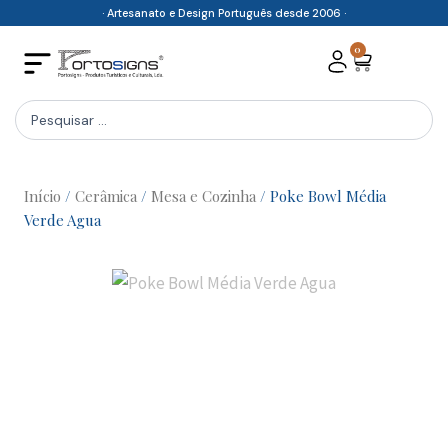
Skip
· Artesanato e Design Português desde 2006 ·
to
0
Cart
content
Search
...
Início
/
Cerâmica
/
Mesa e Cozinha
/ Poke Bowl Média
Verde Agua