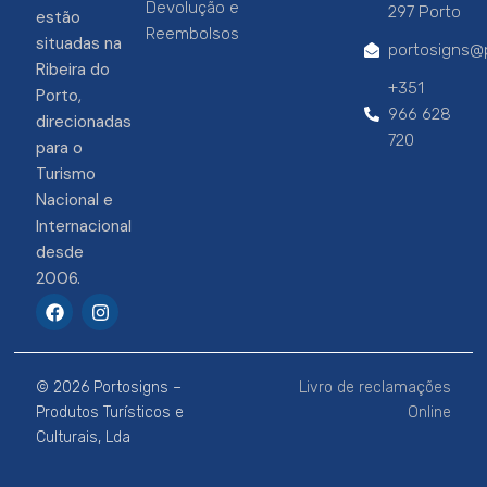
Devolução e
297 Porto
estão
Reembolsos
situadas na
portosigns@p
Ribeira do
+351
Porto,
966 628
direcionadas
720
para o
Turismo
Nacional e
Internacional
desde
2006.
F
I
a
n
c
s
e
t
b
a
© 2026 Portosigns –
Livro de reclamações
o
g
o
r
Produtos Turísticos e
Online
k
a
Culturais, Lda
m