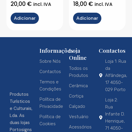
20,00
€
18,00
€
incl. IVA
incl. IVA
Adicionar
Adicionar
Informações
Loja
Contactos
Online
Sobre Nós
Loja 1: Rua
Todos os
da
Contactos
Produtos
Alfândega,
Termos e
17 4050-
Cerâmica
Condições
029 Porto
Produtos
Cortiça
Política de
Loja 2:
Turísticos
Privacidade
Calçado
Rua
e Culturais,
Infante D.
Lda. As
Política de
Vestuário
Henrique,
duas lojas
Cookies
Acessórios
71 4050-
Portosigns