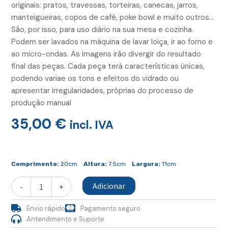
originais: pratos, travessas, torteiras, canecas, jarros,
manteigueiras, copos de café, poke bowl e muito outros…
São, por isso, para uso diário na sua mesa e cozinha.
Podem ser lavados na máquina de lavar loiça, ir ao forno e
ao micro-ondas. As imagens irão divergir do resultado
final das peças. Cada peça terá características únicas,
podendo variae os tons e efeitos do vidrado ou
apresentar irregularidades, próprias do processo de
produção manual
35,00
€
incl. IVA
Quantidade
de
Comprimento:
20cm
Altura:
7.5cm
Largura:
11cm
Manteigueira
Grés
Adicionar
-
+
Envio rápido
Pagamento seguro
Antendimento e Suporte