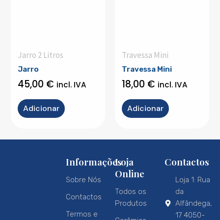
Jarro 2 Litros
Travessa Mini
Jarro
Travessa Mini
45,00
€
18,00
€
incl. IVA
incl. IVA
Adicionar
Adicionar
Informações
Loja
Contactos
Online
Sobre Nós
Loja 1: Rua
Todos os
da
Contactos
Produtos
Alfândega,
Termos e
17 4050-