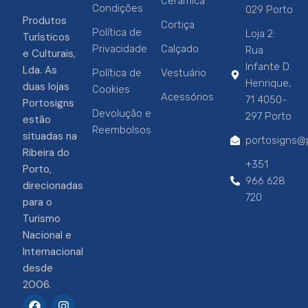
Cerâmica
Condições
029 Porto
Produtos
Cortiça
Política de
Loja 2:
Turísticos
Privacidade
Calçado
Rua
e Culturais,
Infante D.
Lda. As
Política de
Vestuário
Henrique,
duas lojas
Cookies
Acessórios
71 4050-
Portosigns
Devolução e
297 Porto
estão
Reembolsos
situadas na
portosigns@p
Ribeira do
+351
Porto,
966 628
direcionadas
720
para o
Turismo
Nacional e
Internacional
desde
2006.
F
I