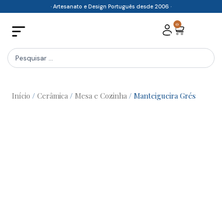
Skip
· Artesanato e Design Português desde 2006 ·
to
0
Cart
content
Search
...
Início
/
Cerâmica
/
Mesa e Cozinha
/ Manteigueira Grés