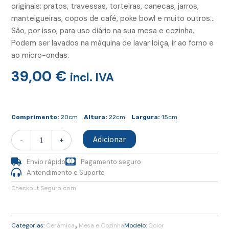
originais: pratos, travessas, torteiras, canecas, jarros,
manteigueiras, copos de café, poke bowl e muito outros…
São, por isso, para uso diário na sua mesa e cozinha.
Podem ser lavados na máquina de lavar loiça, ir ao forno e
ao micro-ondas.
39,00
€
incl. IVA
Quantidade
de
Comprimento:
20cm
Altura:
22cm
Largura:
15cm
Jarro
Turquesa
Adicionar
-
+
Envio rápido
Pagamento seguro
Antendimento e Suporte
Checkout Seguro com
,
Categorias:
Cerâmica
Mesa e Cozinha
Modelo:
Color