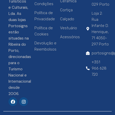
Turísticos
Cerâmica
Condições
029 Porto
e Culturais,
Cortiça
Política de
Lda. As
Loja 2:
Privacidade
Calçado
duas lojas
Rua
Portosigns
Infante D.
Política de
Vestuário
estão
Henrique,
Cookies
Acessórios
situadas na
71 4050-
Devolução e
Ribeira do
297 Porto
Reembolsos
Porto,
portosigns@p
direcionadas
+351
para o
966 628
Turismo
720
Nacional e
Internacional
desde
2006.
F
I
a
n
c
s
e
t