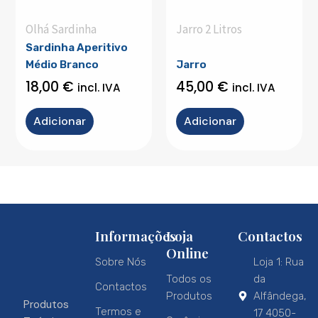
Olhá Sardinha
Jarro 2 Litros
Sardinha Aperitivo
Médio Branco
Jarro
18,00
€
45,00
€
incl. IVA
incl. IVA
Adicionar
Adicionar
Informações
Loja
Contactos
Online
Sobre Nós
Loja 1: Rua
Todos os
da
Contactos
Produtos
Alfândega,
Produtos
Termos e
17 4050-