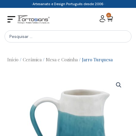
Skip
· Artesanato e Design Português desde 2006 ·
to
0
Cart
content
Search
...
Início
/
Cerâmica
/
Mesa e Cozinha
/ Jarro Turquesa