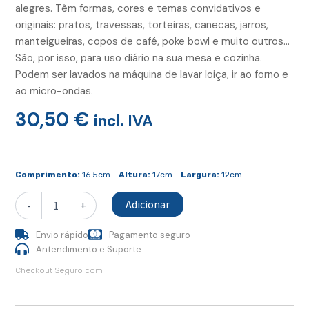
alegres. Têm formas, cores e temas convidativos e
originais: pratos, travessas, torteiras, canecas, jarros,
manteigueiras, copos de café, poke bowl e muito outros…
São, por isso, para uso diário na sua mesa e cozinha.
Podem ser lavados na máquina de lavar loiça, ir ao forno e
ao micro-ondas.
30,50
€
incl. IVA
Quantidade
de
Comprimento:
16.5cm
Altura:
17cm
Largura:
12cm
Jarro
Pequeno
Adicionar
-
+
Turquesa
Envio rápido
Pagamento seguro
Antendimento e Suporte
Checkout Seguro com