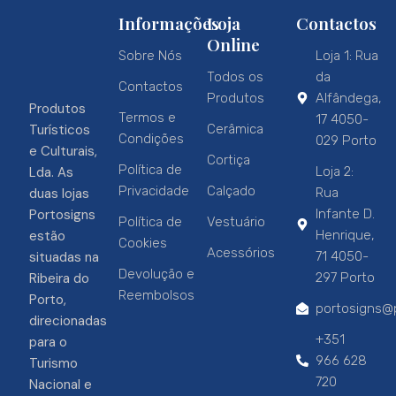
Informações
Loja
Contactos
Online
Sobre Nós
Loja 1: Rua
Todos os
da
Contactos
Produtos
Alfândega,
Produtos
Termos e
17 4050-
Turísticos
Cerâmica
Condições
029 Porto
e Culturais,
Cortiça
Política de
Lda. As
Loja 2:
Privacidade
Calçado
duas lojas
Rua
Portosigns
Infante D.
Política de
Vestuário
estão
Henrique,
Cookies
Acessórios
situadas na
71 4050-
Devolução e
Ribeira do
297 Porto
Reembolsos
Porto,
portosigns@p
direcionadas
+351
para o
966 628
Turismo
720
Nacional e