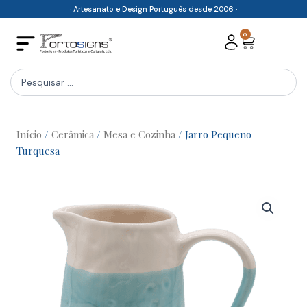
Skip
· Artesanato e Design Português desde 2006 ·
to
0
Cart
content
Search
...
Início
/
Cerâmica
/
Mesa e Cozinha
/ Jarro Pequeno
Turquesa