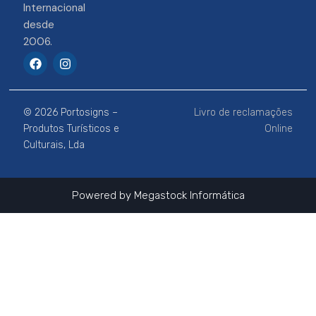
Internacional
desde
2006.
F
I
a
n
c
s
e
t
b
a
© 2026 Portosigns –
Livro de reclamações
o
g
o
r
Produtos Turísticos e
Online
k
a
Culturais, Lda
m
Powered by
Megastock Informática