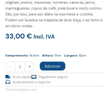
originais: pratos, travessas, torteiras, canecas, jarros,
manteigueiras, copos de café, poke bowl e muito outros…
São, por isso, para uso diário na sua mesa e cozinha.
Podem ser lavados na máquina de lavar loiça, ir ao forno e
ao micro-ondas.
33,00
€
incl. IVA
Quantidade
de
Comprimento:
16.5cm
Altura:
17cm
Largura:
12cm
Jarro
Pequeno
Adicionar
-
+
Envio rápido
Pagamento seguro
Antendimento e Suporte
Checkout Seguro com