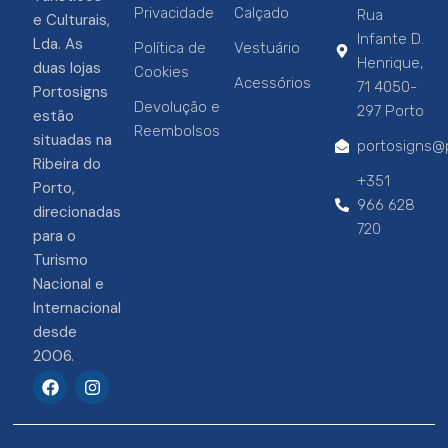
Privacidade
Calçado
Rua
e Culturais,
Infante D.
Lda. As
Política de
Vestuário
Henrique,
duas lojas
Cookies
Acessórios
71 4050-
Portosigns
Devolução e
297 Porto
estão
Reembolsos
situadas na
portosigns@p
Ribeira do
+351
Porto,
966 628
direcionadas
720
para o
Turismo
Nacional e
Internacional
desde
2006.
F
I
a
n
c
s
e
t
b
a