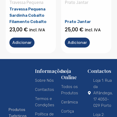
Travessa Pequena
Prato Jantar
Travessa Pequena
Sardinha Cobalto
Filamento Cobalto
Prato Jantar
23,00
€
25,00
€
incl. IVA
incl. IVA
Adicionar
Adicionar
Informações
Loja
Contactos
Online
Sobre Nós
Loja 1: Rua
Todos os
da
Contactos
Produtos
Alfândega,
Termos e
17 4050-
Cerâmica
Condições
029 Porto
Produtos
Cortiça
Política de
Loja 2:
Turísticos