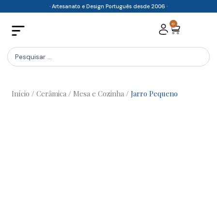
Skip
· Artesanato e Design Português desde 2006 ·
to
0
Cart
content
Search
...
Início
/
Cerâmica
/
Mesa e Cozinha
/ Jarro Pequeno