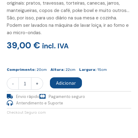
originais: pratos, travessas, torteiras, canecas, jarros,
manteigueiras, copos de café, poke bowl e muito outros…
São, por isso, para uso diário na sua mesa e cozinha.
Podem ser lavados na máquina de lavar loiça, ir ao forno e
ao micro-ondas.
39,00
€
incl. IVA
Quantidade
de
Comprimento:
20cm
Altura:
22cm
Largura:
15cm
Jarro
Coral
Adicionar
-
+
Envio rápido
Pagamento seguro
Antendimento e Suporte
Checkout Seguro com