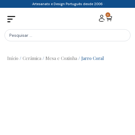
Skip
· Artesanato e Design Português desde 2006 ·
to
0
Cart
content
Search
...
Início
/
Cerâmica
/
Mesa e Cozinha
/ Jarro Coral