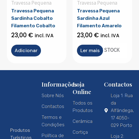
Travessa Pequena
Travessa Pequena
Travessa Pequena
Travessa Pequena
Sardinha Cobalto
Sardinha Azul
Filamento Cobalto
Filamento Amarelo
23,00
€
23,00
€
incl. IVA
incl. IVA
OUT OF STOCK
Adicionar
Ler mais
Informações
Loja
Contactos
Online
Sobre Nós
Loja 1: Rua
Todos os
da
Contactos
Produtos
Alfândega,
Termos e
17 4050-
Cerâmica
Condições
029 Porto
Produtos
Cortiça
Política de
Loja 2:
Turísticos