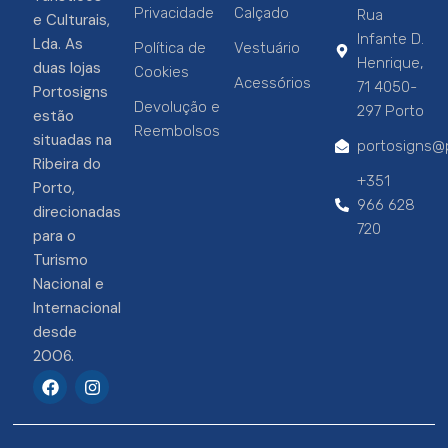
Privacidade
Calçado
Rua
e Culturais,
Infante D.
Lda. As
Política de
Vestuário
Henrique,
duas lojas
Cookies
Acessórios
71 4050-
Portosigns
Devolução e
297 Porto
estão
Reembolsos
situadas na
portosigns@p
Ribeira do
+351
Porto,
966 628
direcionadas
720
para o
Turismo
Nacional e
Internacional
desde
2006.
F
I
a
n
c
s
e
t
b
a