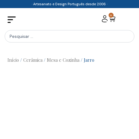
Skip
· Artesanato e Design Português desde 2006 ·
to
0
Cart
content
Search
...
Início
/
Cerâmica
/
Mesa e Cozinha
/ Jarro