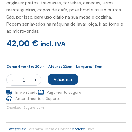
originais: pratos, travessas, torteiras, canecas, jarros,
manteigueiras, copos de café, poke bowl e muito outros…
São, por isso, para uso diário na sua mesa e cozinha.
Podem ser lavados na máquina de lavar loiça, ir ao forno e
ao micro-ondas.
42,00
€
incl. IVA
Quantidade
de
Comprimento:
20cm
Altura:
22cm
Largura:
15cm
Jarro
Adicionar
-
+
Envio rápido
Pagamento seguro
Antendimento e Suporte
Checkout Seguro com
,
Categorias:
Cerâmica
Mesa e Cozinha
Modelo:
Onyx