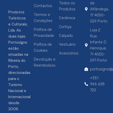
Todos os
da
Contactos
Produtos
Alfândega,
Produtos
Termos e
17 4050-
Turísticos
Cerâmica
Condições
029 Porto
e Culturais,
Cortiça
Política de
Lda. As
Loja 2:
Privacidade
Calçado
duas lojas
Rua
Portosigns
Infante D.
Política de
Vestuário
estão
Henrique,
Cookies
Acessórios
situadas na
71 4050-
Devolução e
Ribeira do
297 Porto
Reembolsos
Porto,
portosigns@p
direcionadas
+351
para o
966 628
Turismo
720
Nacional e
Internacional
desde
2006.