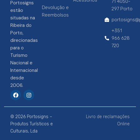
Acessórios
71 4050-
Portosigns
Devolução e
297 Porto
estão
Reembolsos
situadas na
portosigns@p
Ribeira do
+351
Porto,
966 628
direcionadas
720
para o
Turismo
Nacional e
Internacional
desde
2006.
F
I
a
n
c
s
e
t
b
a
© 2026 Portosigns –
Livro de reclamações
o
g
o
r
Produtos Turísticos e
Online
k
a
Culturais, Lda
m