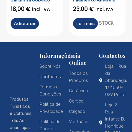
18,00
€
23,00
€
incl. IVA
incl. IVA
OUT OF STOCK
Adicionar
Ler mais
Informações
Loja
Contactos
Online
Sobre Nós
Loja 1: Rua
Todos os
da
Contactos
Produtos
Alfândega,
Termos e
17 4050-
Cerâmica
Condições
029 Porto
Produtos
Cortiça
Política de
Loja 2:
Turísticos
Privacidade
Calçado
Rua
e Culturais,
Infante D.
Lda. As
Política de
Vestuário
Henrique,
duas lojas
Cookies