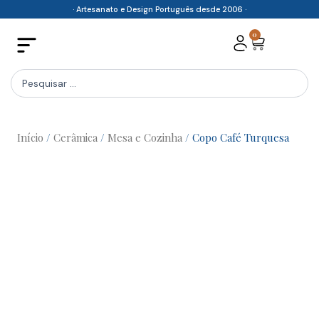
Skip
· Artesanato e Design Português desde 2006 ·
to
0
Cart
content
Search
...
Início
/
Cerâmica
/
Mesa e Cozinha
/ Copo Café Turquesa